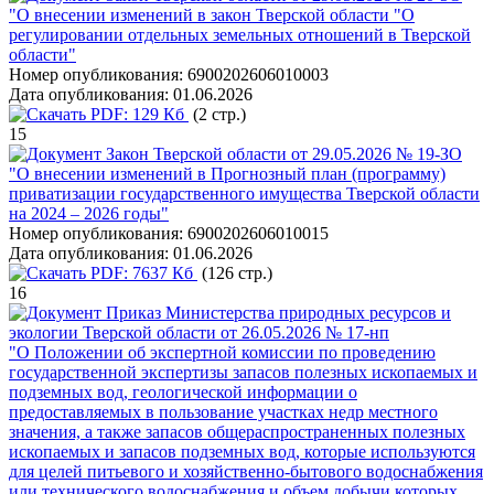
"О внесении изменений в закон Тверской области "О
регулировании отдельных земельных отношений в Тверской
области"
Номер опубликования:
6900202606010003
Дата опубликования:
01.06.2026
PDF:
129 Кб
(2 стр.)
15
Закон Тверской области от 29.05.2026 № 19-ЗО
"О внесении изменений в Прогнозный план (программу)
приватизации государственного имущества Тверской области
на 2024 – 2026 годы"
Номер опубликования:
6900202606010015
Дата опубликования:
01.06.2026
PDF:
7637 Кб
(126 стр.)
16
Приказ Министерства природных ресурсов и
экологии Тверской области от 26.05.2026 № 17-нп
"О Положении об экспертной комиссии по проведению
государственной экспертизы запасов полезных ископаемых и
подземных вод, геологической информации о
предоставляемых в пользование участках недр местного
значения, а также запасов общераспространенных полезных
ископаемых и запасов подземных вод, которые используются
для целей питьевого и хозяйственно-бытового водоснабжения
или технического водоснабжения и объем добычи которых