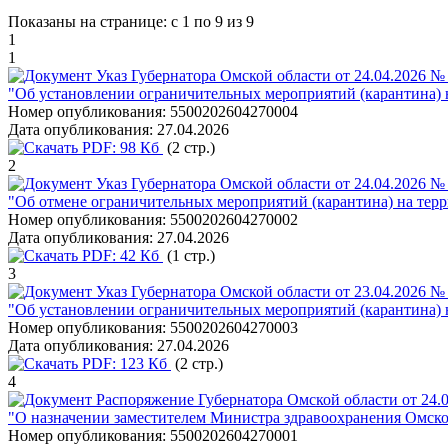
Показаны на странице: с 1 по 9 из 9
1
1
Указ Губернатора Омской области от 24.04.2026 №
"Об установлении ограничительных мероприятий (карантина) 
Номер опубликования:
5500202604270004
Дата опубликования:
27.04.2026
PDF:
98 Кб
(2 стр.)
2
Указ Губернатора Омской области от 24.04.2026 №
"Об отмене ограничительных мероприятий (карантина) на те
Номер опубликования:
5500202604270002
Дата опубликования:
27.04.2026
PDF:
42 Кб
(1 стр.)
3
Указ Губернатора Омской области от 23.04.2026 №
"Об установлении ограничительных мероприятий (карантина)
Номер опубликования:
5500202604270003
Дата опубликования:
27.04.2026
PDF:
123 Кб
(2 стр.)
4
Распоряжение Губернатора Омской области от 24.0
"О назначении заместителем Министра здравоохранения Омско
Номер опубликования:
5500202604270001