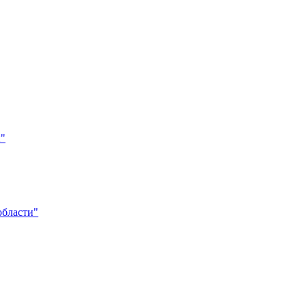
и"
области"