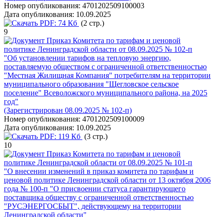
Номер опубликования:
4701202509100003
Дата опубликования:
10.09.2025
PDF:
74 Кб
(2 стр.)
9
Приказ Комитета по тарифам и ценовой
политике Ленинградской области от 08.09.2025 № 102-п
"Об установлении тарифов на тепловую энергию,
поставляемую обществом с ограниченной ответственностью
"Местная Жилищная Компания" потребителям на территории
муниципального образования "Щегловское сельское
поселение" Всеволожского муниципального района, на 2025
год"
(Зарегистрирован 08.09.2025 № 102-п)
Номер опубликования:
4701202509100009
Дата опубликования:
10.09.2025
PDF:
119 Кб
(3 стр.)
10
Приказ Комитета по тарифам и ценовой
политике Ленинградской области от 08.09.2025 № 101-п
"О внесении изменений в приказ комитета по тарифам и
ценовой политике Ленинградской области от 13 октября 2006
года № 100-п "О присвоении статуса гарантирующего
поставщика обществу с ограниченной ответственностью
"РУСЭНЕРГОСБЫТ", действующему на территории
Ленинградской области"