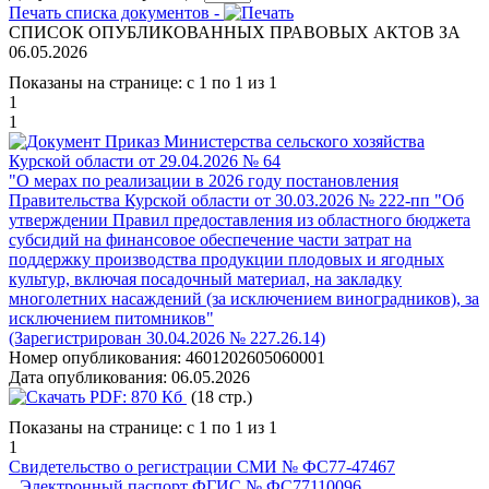
Печать списка документов -
СПИСОК ОПУБЛИКОВАННЫХ ПРАВОВЫХ АКТОВ ЗА
06.05.2026
Показаны на странице: с 1 по 1 из 1
1
1
Приказ Министерства сельского хозяйства
Курской области от 29.04.2026 № 64
"О мерах по реализации в 2026 году постановления
Правительства Курской области от 30.03.2026 № 222-пп "Об
утверждении Правил предоставления из областного бюджета
субсидий на финансовое обеспечение части затрат на
поддержку производства продукции плодовых и ягодных
культур, включая посадочный материал, на закладку
многолетних насаждений (за исключением виноградников), за
исключением питомников"
(Зарегистрирован 30.04.2026 № 227.26.14)
Номер опубликования:
4601202605060001
Дата опубликования:
06.05.2026
PDF:
870 Кб
(18 стр.)
Показаны на странице: с 1 по 1 из 1
1
Свидетельство о регистрации СМИ № ФС77-47467
Электронный паспорт ФГИС № ФС77110096