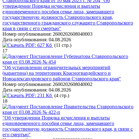
Ставропольского края от 10 мая 2023 г. № 204 "Об
утверждении Порядка исчисления и выплаты
единовременного пособия семье лица, замещавшего
государственную должность Ставропольского края,
государственного гражданского служащего Ставропольского
края в связи с его смертью"
Номер опубликования:
2600202608040003
Дата опубликования:
04.08.2026
PDF:
627 Кб
(11 стр.)
17
Постановление Губернатора Ставропольского
края от 03.08.2026 № 454
"Об установлении ограничительных мероприятий
(карантина) на территориях Красногвардейского и
Новоалександровского районов Ставропольского края"
Номер опубликования:
2600202608040002
Дата опубликования:
04.08.2026
PDF:
231 Кб
(4 стр.)
18
Постановление Правительства Ставропольского
края от 03.08.2026 № 422-п
"Об утверждении Порядка исчисления и выплаты
единовременного пособия семье лица, замещавшего
государственную должность Ставропольского края, в связи с
его смертью"