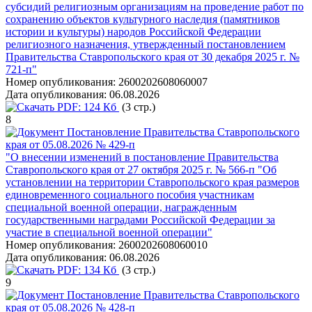
субсидий религиозным организациям на проведение работ по
сохранению объектов культурного наследия (памятников
истории и культуры) народов Российской Федерации
религиозного назначения, утвержденный постановлением
Правительства Ставропольского края от 30 декабря 2025 г. №
721-п"
Номер опубликования:
2600202608060007
Дата опубликования:
06.08.2026
PDF:
124 Кб
(3 стр.)
8
Постановление Правительства Ставропольского
края от 05.08.2026 № 429-п
"О внесении изменений в постановление Правительства
Ставропольского края от 27 октября 2025 г. № 566-п "Об
установлении на территории Ставропольского края размеров
единовременного социального пособия участникам
специальной военной операции, награжденным
государственными наградами Российской Федерации за
участие в специальной военной операции"
Номер опубликования:
2600202608060010
Дата опубликования:
06.08.2026
PDF:
134 Кб
(3 стр.)
9
Постановление Правительства Ставропольского
края от 05.08.2026 № 428-п