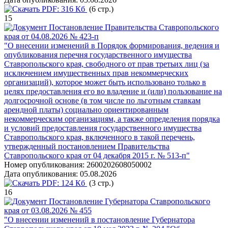
PDF:
316 Кб
(6 стр.)
15
Постановление Правительства Ставропольского
края от 04.08.2026 № 423-п
"О внесении изменений в Порядок формирования, ведения и
опубликования перечня государственного имущества
Ставропольского края, свободного от прав третьих лиц (за
исключением имущественных прав некоммерческих
организаций), которое может быть использовано только в
целях предоставления его во владение и (или) пользование на
долгосрочной основе (в том числе по льготным ставкам
арендной платы) социально ориентированным
некоммерческим организациям, а также определения порядка
и условий предоставления государственного имущества
Ставропольского края, включенного в такой перечень,
утвержденный постановлением Правительства
Ставропольского края от 04 декабря 2015 г. № 513-п"
Номер опубликования:
2600202608050002
Дата опубликования:
05.08.2026
PDF:
124 Кб
(3 стр.)
16
Постановление Губернатора Ставропольского
края от 03.08.2026 № 455
"О внесении изменений в постановление Губернатора