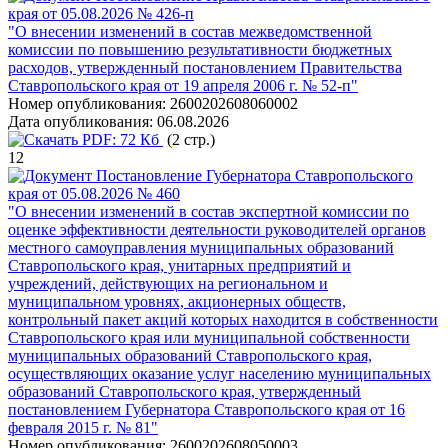
края от 05.08.2026 № 426-п
"О внесении изменений в состав межведомственной
комиссии по повышению результативности бюджетных
расходов, утвержденный постановлением Правительства
Ставропольского края от 19 апреля 2006 г. № 52-п"
Номер опубликования:
2600202608060002
Дата опубликования:
06.08.2026
PDF:
72 Кб
(2 стр.)
12
Постановление Губернатора Ставропольского
края от 05.08.2026 № 460
"О внесении изменений в состав экспертной комиссии по
оценке эффективности деятельности руководителей органов
местного самоуправления муниципальных образований
Ставропольского края, унитарных предприятий и
учреждений, действующих на региональном и
муниципальном уровнях, акционерных обществ,
контрольный пакет акций которых находится в собственности
Ставропольского края или муниципальной собственности
муниципальных образований Ставропольского края,
осуществляющих оказание услуг населению муниципальных
образований Ставропольского края, утвержденный
постановлением Губернатора Ставропольского края от 16
февраля 2015 г. № 81"
Номер опубликования:
2600202608050003