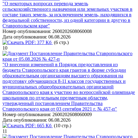
"О некоторых вопросах перевода земель
сельскохозяйственного назначения или земельных участков в
составе таких земель, за исключением земель, находящихся в
федеральной собственности, из одной категории в другую в
Ставропольском крае"
Номер опубликования:
2600202608060008
Дата опубликования:
06.08.2026
PDF:
377 Кб
(6 стр.)
10
Постановление Правительства Ставропольского
края от 05.08.2026 № 427-п
"О внесении изменений в Порядок предоставления из
бюджета Ставропольского края грантов в форме субсидии
образовательным организациям высшего образования на
подготовку обучающихся 8-11 классов государственных и
муниципальных общеобразовательных организаций
Ставропольского края к участию во всероссийской олимпиаде
школьников по отдельным предметным областям,
утвержденный постановлением Правительства
Ставропольского края от 03 сентября 2021 г. № 457-п"
Номер опубликования:
2600202608060009
Дата опубликования:
06.08.2026
PDF:
665 Кб
(10 стр.)
11
Постановление Правительства Ставропольского