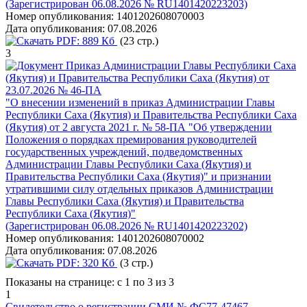
(Зарегистрирован 06.08.2026 № RU1401420223203)
Номер опубликования:
1401202608070003
Дата опубликования:
07.08.2026
PDF:
889 Кб
(23 стр.)
3
Приказ Администрации Главы Республики Саха
(Якутия) и Правительства Республики Саха (Якутия) от
23.07.2026 № 46-ПА
"О внесении изменений в приказ Администрации Главы
Республики Саха (Якутия) и Правительства Республики Саха
(Якутия) от 2 августа 2021 г. № 58-ПА "Об утверждении
Положения о порядках премирования руководителей
государственных учреждений, подведомственных
Администрации Главы Республики Саха (Якутия) и
Правительства Республики Саха (Якутия)" и признании
утратившими силу отдельных приказов Администрации
Главы Республики Саха (Якутия) и Правительства
Республики Саха (Якутия)"
(Зарегистрирован 06.08.2026 № RU1401420223202)
Номер опубликования:
1401202608070002
Дата опубликования:
07.08.2026
PDF:
320 Кб
(3 стр.)
Показаны на странице: с 1 по 3 из 3
1
Свидетельство о регистрации СМИ № ФС77-47467