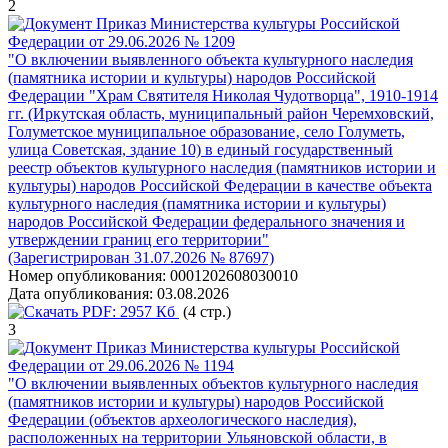
2
Приказ Министерства культуры Российской
Федерации от 29.06.2026 № 1209
"О включении выявленного объекта культурного наследия
(памятника истории и культуры) народов Российской
Федерации "Храм Святителя Николая Чудотворца", 1910-1914
гг. (Иркутская область, муниципальный район Черемховский,
Голуметское муниципальное образование‚ село Голуметь,
улица Советская, здание 10) в единый государственный
реестр объектов культурного наследия (памятников истории и
культуры) народов Российской Федерации в качестве объекта
культурного наследия (памятника истории и культуры)
народов Российской Федерации федерального значения и
утверждении границ его территории"
(Зарегистрирован 31.07.2026 № 87697)
Номер опубликования:
0001202608030010
Дата опубликования:
03.08.2026
PDF:
2957 Кб
(4 стр.)
3
Приказ Министерства культуры Российской
Федерации от 29.06.2026 № 1194
"О включении выявленных объектов культурного наследия
(памятников истории и культуры) народов Российской
Федерации (объектов археологического наследия),
расположенных на территории Ульяновской области, в