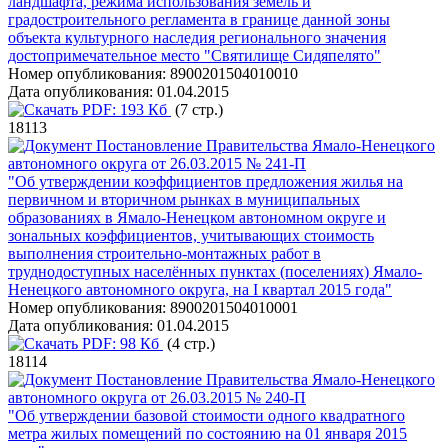
ландшафта, режима использования земель и
градостроительного регламента в границе данной зоны
объекта культурного наследия регионального значения
достопримечательное место "Святилище Сидяпелято"
Номер опубликования:
8900201504010010
Дата опубликования:
01.04.2015
PDF:
193 Кб
(7 стр.)
18113
Постановление Правительства Ямало-Ненецкого
автономного округа от 26.03.2015 № 241-П
"Об утверждении коэффициентов предложения жилья на
первичном и вторичном рынках в муниципальных
образованиях в Ямало-Ненецком автономном округе и
зональных коэффициентов, учитывающих стоимость
выполнения строительно-монтажных работ в
труднодоступных населённых пунктах (поселениях) Ямало-
Ненецкого автономного округа, на I квартал 2015 года"
Номер опубликования:
8900201504010001
Дата опубликования:
01.04.2015
PDF:
98 Кб
(4 стр.)
18114
Постановление Правительства Ямало-Ненецкого
автономного округа от 26.03.2015 № 240-П
"Об утверждении базовой стоимости одного квадратного
метра жилых помещений по состоянию на 01 января 2015