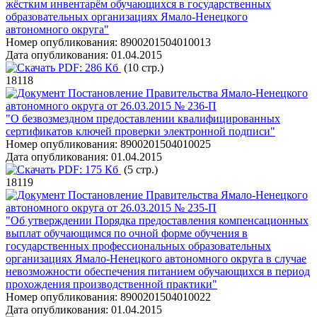
жёстким инвентарём обучающихся в государственных
образовательных организациях Ямало-Ненецкого
автономного округа"
Номер опубликования:
8900201504010013
Дата опубликования:
01.04.2015
PDF:
286 Кб
(10 стр.)
18118
Постановление Правительства Ямало-Ненецкого
автономного округа от 26.03.2015 № 236-П
"О безвозмездном предоставлении квалифицированных
сертификатов ключей проверки электронной подписи"
Номер опубликования:
8900201504010025
Дата опубликования:
01.04.2015
PDF:
175 Кб
(5 стр.)
18119
Постановление Правительства Ямало-Ненецкого
автономного округа от 26.03.2015 № 235-П
"Об утверждении Порядка предоставления компенсационных
выплат обучающимся по очной форме обучения в
государственных профессиональных образовательных
организациях Ямало-Ненецкого автономного округа в случае
невозможности обеспечения питанием обучающихся в период
прохождения производственной практики"
Номер опубликования:
8900201504010022
Дата опубликования:
01.04.2015