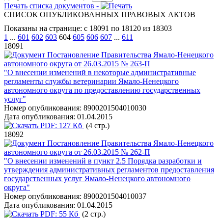
Печать списка документов -
СПИСОК ОПУБЛИКОВАННЫХ ПРАВОВЫХ АКТОВ
Показаны на странице: с 18091 по 18120 из 18303
1
...
601
602
603
604
605
606
607
...
611
18091
Постановление Правительства Ямало-Ненецкого
автономного округа от 26.03.2015 № 263-П
"О внесении изменений в некоторые административные
регламенты службы ветеринарии Ямало-Ненецкого
автономного округа по предоставлению государственных
услуг"
Номер опубликования:
8900201504010030
Дата опубликования:
01.04.2015
PDF:
127 Кб
(4 стр.)
18092
Постановление Правительства Ямало-Ненецкого
автономного округа от 26.03.2015 № 262-П
"О внесении изменений в пункт 2.5 Порядка разработки и
утверждения административных регламентов предоставления
государственных услуг Ямало-Ненецкого автономного
округа"
Номер опубликования:
8900201504010037
Дата опубликования:
01.04.2015
PDF:
55 Кб
(2 стр.)