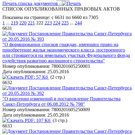
Печать списка документов -
СПИСОК ОПУБЛИКОВАННЫХ ПРАВОВЫХ АКТОВ
Показаны на странице: с 6631 по 6660 из 7305
1
...
219
220
221
222
223
224
225
...
244
6631
Постановление Правительства Санкт-Петербурга
от 20.05.2016 № 393
"О формировании списков граждан, имеющих право на
приобретение жилья экономического класса, построенного
или строящегося на земельных участках Федерального фонда
содействия развитию жилищного строительства"
Номер опубликования:
7800201605250003
Дата опубликования:
25.05.2016
PDF:
57 Кб
(2 стр.)
6632
Постановление Правительства Санкт-Петербурга
от 20.05.2016 № 392
"О внесении изменений в постановление Правительства
Санкт-Петербурга от 06.08.2012 № 798"
Номер опубликования:
7800201605250009
Дата опубликования:
25.05.2016
PDF:
107 Кб
(3 стр.)
6633
Постановление Правительства Санкт-Петербурга