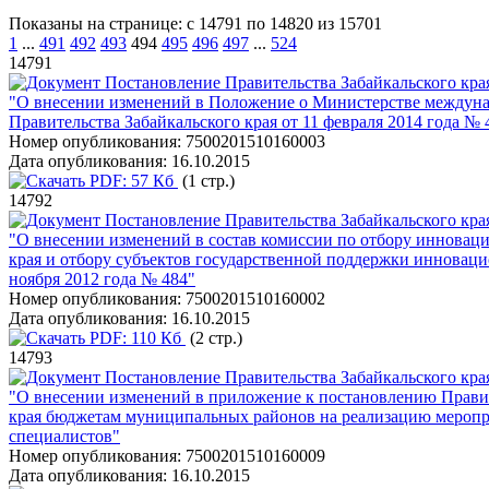
Показаны на странице: с 14791 по 14820 из 15701
1
...
491
492
493
494
495
496
497
...
524
14791
Постановление Правительства Забайкальского края
"О внесении изменений в Положение о Министерстве междунар
Правительства Забайкальского края от 11 февраля 2014 года № 
Номер опубликования:
7500201510160003
Дата опубликования:
16.10.2015
PDF:
57 Кб
(1 стр.)
14792
Постановление Правительства Забайкальского края
"О внесении изменений в состав комиссии по отбору инновац
края и отбору субъектов государственной поддержки инноваци
ноября 2012 года № 484"
Номер опубликования:
7500201510160002
Дата опубликования:
16.10.2015
PDF:
110 Кб
(2 стр.)
14793
Постановление Правительства Забайкальского края
"О внесении изменений в приложение к постановлению Правите
края бюджетам муниципальных районов на реализацию меропр
специалистов"
Номер опубликования:
7500201510160009
Дата опубликования:
16.10.2015