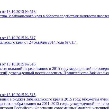
 от 13.10.2015 № 518
ва Забайкальского края в области содействия занятости населе
 от 13.10.2015 № 517
льского края от 24 октября 2014 года № 611"
 от 13.10.2015 № 516
ссигнований на реализацию в 2015 году мероприятий по совер
й, утвержденный постановлением Правительства Забайкальског
 от 13.10.2015 № 515
вшей в бюджет Забайкальского края в 2015 году, бюджетам муни
азвития образования на 2011–2015 годы, утвержденной постано
рритории Российской Федерации современных моделей успешной 