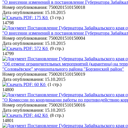
"О внесении изменений в постановление Губернатора Забайкаль
Номер опубликования:
7500201510150018
Дата опубликования:
15.10.2015
PDF:
175 Кб
(3 стр.)
14798
Постановление Губернатора Забайкальского края о
"О внесении изменений в постановление Губернатора Забайкал
Номер опубликования:
7500201510150004
Дата опубликования:
15.10.2015
PDF:
572 Кб
(9 стр.)
14799
Постановление Губернатора Забайкальского края о
"Об отмене ограничительных мероприятий (карантина) на терр
"Соловьёвское" муниципального района "Борзинский район"
Номер опубликования:
7500201510150019
Дата опубликования:
15.10.2015
PDF:
60 Кб
(1 стр.)
14800
Постановление Губернатора Забайкальского края о
"О Комиссии по координации работы по противодействию корр
Номер опубликования:
7500201510150016
Дата опубликования:
15.10.2015
PDF:
442 Кб
(8 стр.)
14801
Постановление Губернатора Забайкальского края о