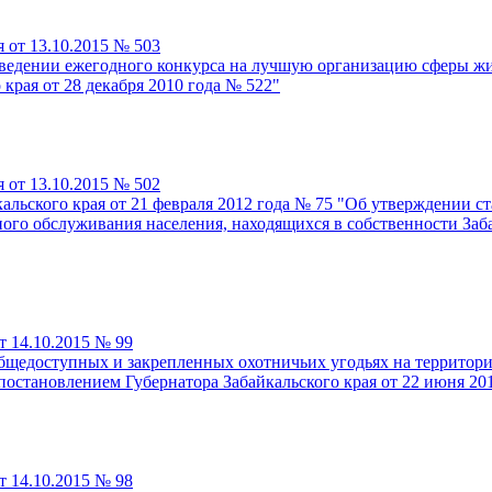
 от 13.10.2015 № 503
ведении ежегодного конкурса на лучшую организацию сферы жил
края от 28 декабря 2010 года № 522"
 от 13.10.2015 № 502
льского края от 21 февраля 2012 года № 75 "Об утверждении ст
го обслуживания населения, находящихся в собственности Заба
т 14.10.2015 № 99
бщедоступных и закрепленных охотничьих угодьях на территории
остановлением Губернатора Забайкальского края от 22 июня 20
т 14.10.2015 № 98