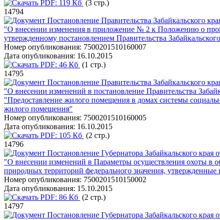
PDF:
119 Кб
(3 стр.)
14794
Постановление Правительства Забайкальского края
"О внесении изменения в приложение № 2 к Положению о про
утвержденному постановлением Правительства Забайкальского 
Номер опубликования:
7500201510160007
Дата опубликования:
16.10.2015
PDF:
46 Кб
(1 стр.)
14795
Постановление Правительства Забайкальского края
"О внесении изменений в постановление Правительства Забайка
"Предоставление жилого помещения в домах системы социально
жилого помещения"
Номер опубликования:
7500201510160005
Дата опубликования:
16.10.2015
PDF:
105 Кб
(2 стр.)
14796
Постановление Губернатора Забайкальского края о
"О внесении изменений в Параметры осуществления охоты в о
природных территорий федерального значения, утвержденные п
Номер опубликования:
7500201510150002
Дата опубликования:
15.10.2015
PDF:
86 Кб
(2 стр.)
14797
Постановление Губернатора Забайкальского края о