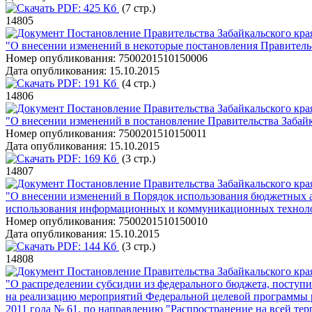
PDF:
425 Кб
(7 стр.)
14805
Постановление Правительства Забайкальского края
"О внесении изменений в некоторые постановления Правительст
Номер опубликования:
7500201510150006
Дата опубликования:
15.10.2015
PDF:
191 Кб
(4 стр.)
14806
Постановление Правительства Забайкальского края
"О внесении изменений в постановление Правительства Забайка
Номер опубликования:
7500201510150011
Дата опубликования:
15.10.2015
PDF:
169 Кб
(3 стр.)
14807
Постановление Правительства Забайкальского края
"О внесении изменений в Порядок использования бюджетных а
использования информационных и коммуникационных технологи
Номер опубликования:
7500201510150010
Дата опубликования:
15.10.2015
PDF:
144 Кб
(3 стр.)
14808
Постановление Правительства Забайкальского края
"О распределении субсидии из федерального бюджета, поступи
на реализацию мероприятий Федеральной целевой программы р
2011 года № 61, по направлению "Распространение на всей те