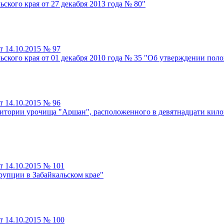
ского края от 27 декабря 2013 года № 80"
т 14.10.2015 № 97
ьского края от 01 декабря 2010 года № 35 "Об утверждении пол
т 14.10.2015 № 96
итории урочища "Аршан", расположенного в девятнадцати килом
т 14.10.2015 № 101
упции в Забайкальском крае"
т 14.10.2015 № 100