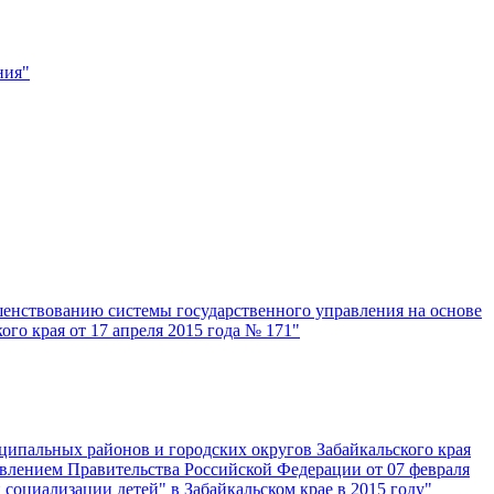
ния"
шенствованию системы государственного управления на основе
о края от 17 апреля 2015 года № 171"
ципальных районов и городских округов Забайкальского края
влением Правительства Российской Федерации от 07 февраля
социализации детей" в Забайкальском крае в 2015 году"