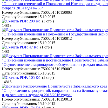
"О внесении изменений в Положение об Инспекции государстве
февраля 2014 года № 58"
Номер опубликования:
7500201510150003
Дата опубликования:
15.10.2015
PDF:
200 Кб
(3 стр.)
14813
Постановление Правительства Забайкальского края
"О внесении изменений в Положение о Государственной лесной
Номер опубликования:
7500201510150012
Дата опубликования:
15.10.2015
PDF:
47 Кб
(1 стр.)
14814
Постановление Правительства Забайкальского края
"О внесении изменений в постановление Правительства Забайка
"Осуществление стационарного обслуживания граждан пожилог
Номер опубликования:
7500201510150007
Дата опубликования:
15.10.2015
PDF:
105 Кб
(2 стр.)
14815
Распоряжение Правительства Забайкальского края 
"О проведении мероприятий, направленных на безопасную эксп
и до окончания ледохода 2015/2016 годов"
Номер опубликования:
7500201510150013
Дата опубликования:
15.10.2015
PDF:
174 Кб
(3 стр.)