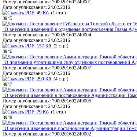
Номер опубликования:
7000201602240001
Дата опубликования:
24.02.2016
PDF:
49 Кб
(1 стр.)
8945
Постановление Губернатора Томской области от 16
"О внесении изменений в отдельные постановления Главы Адм
Номер опубликования:
7000201602240004
Дата опубликования:
24.02.2016
PDF:
157 Кб
(2 стр.)
8946
Постановление Администрации Томской области о
"О признании утратившими силу отдельных постановлений А
Номер опубликования:
7000201602240007
Дата опубликования:
24.02.2016
PDF:
290 Кб
(4 стр.)
8947
Постановление Администрации Томской области о
"О внесении изменений в постановление Администрации Томск
Номер опубликования:
7000201602240005
Дата опубликования:
24.02.2016
PDF:
79 Кб
(1 стр.)
8948
Постановление Администрации Томской области о
"О внесении изменения в постановление Администрации Томско
Номер опубликования:
7000201602240002