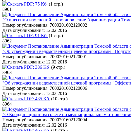
PDF:
75 Кб
(1 стр.)
8961
Постановление Администрации Томской области о
"О внесении изменений в постановление Администрации Томск
Номер опубликования:
7000201602120002
Дата опубликования:
12.02.2016
PDF:
91 Кб
(1 стр.)
8962
Постановление Администрации Томской области о
"Об утверждении ведомственной целевой программы "Подгото
Номер опубликования:
7000201602120001
Дата опубликования:
12.02.2016
PDF:
386 Кб
(9 стр.)
8963
Постановление Администрации Томской области о
"Об утверждении ведомственной целевой программы "Эффекти
Номер опубликования:
7000201602120006
Дата опубликования:
12.02.2016
PDF:
435 Кб
(10 стр.)
8964
Постановление Администрации Томской области о
"О Координационном совете по межнациональным отношениям
Номер опубликования:
7000201602120004
Дата опубликования:
12.02.2016
PDF:
465 Кб
(10 стр.)