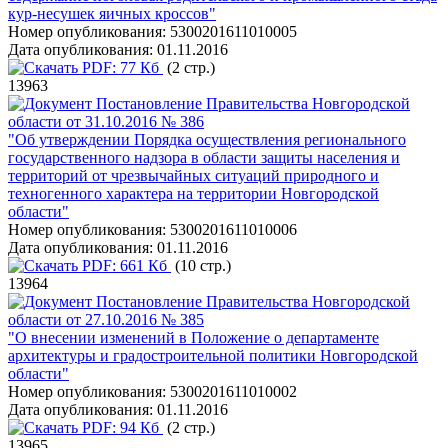
кур-несушек яичных кроссов"
Номер опубликования:
5300201611010005
Дата опубликования:
01.11.2016
PDF:
77 Кб
(2 стр.)
13963
Постановление Правительства Новгородской
области от 31.10.2016 № 386
"Об утверждении Порядка осуществления регионального
государственного надзора в области защиты населения и
территорий от чрезвычайных ситуаций природного и
техногенного характера на территории Новгородской
области"
Номер опубликования:
5300201611010006
Дата опубликования:
01.11.2016
PDF:
661 Кб
(10 стр.)
13964
Постановление Правительства Новгородской
области от 27.10.2016 № 385
"О внесении изменений в Положение о департаменте
архитектуры и градостроительной политики Новгородской
области"
Номер опубликования:
5300201611010002
Дата опубликования:
01.11.2016
PDF:
94 Кб
(2 стр.)
13965