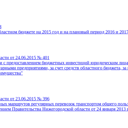
З
ластном бюджете на 2015 год и на плановый период 2016 и 2017
сти от 24.06.2015 № 401
язи с предоставлением бюджетных инвестиций юридическим ли
рными предприятиями, за счет средств областного бюджета, з
 имущества"
сти от 23.06.2015 № 396
сных маршрутов регулярных перевозок транспортом общего пол
нием Правительства Нижегородской области от 24 января 2013 