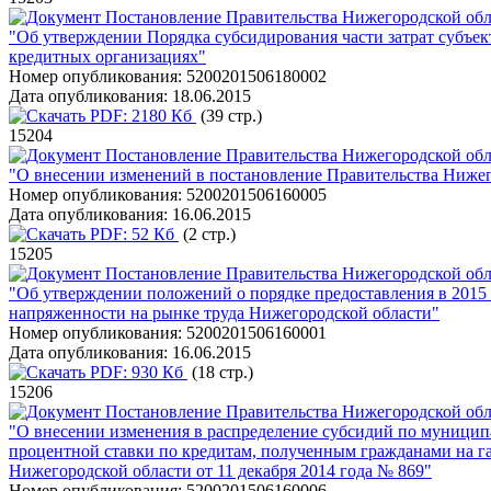
Постановление Правительства Нижегородской обла
"Об утверждении Порядка субсидирования части затрат субъек
кредитных организациях"
Номер опубликования:
5200201506180002
Дата опубликования:
18.06.2015
PDF:
2180 Кб
(39 стр.)
15204
Постановление Правительства Нижегородской обла
"О внесении изменений в постановление Правительства Нижего
Номер опубликования:
5200201506160005
Дата опубликования:
16.06.2015
PDF:
52 Кб
(2 стр.)
15205
Постановление Правительства Нижегородской обла
"Об утверждении положений о порядке предоставления в 2015
напряженности на рынке труда Нижегородской области"
Номер опубликования:
5200201506160001
Дата опубликования:
16.06.2015
PDF:
930 Кб
(18 стр.)
15206
Постановление Правительства Нижегородской обла
"О внесении изменения в распределение субсидий по муницип
процентной ставки по кредитам, полученным гражданами на г
Нижегородской области от 11 декабря 2014 года № 869"
Номер опубликования:
5200201506160006