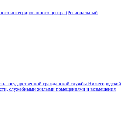
ьного интегрированного центра (Региональный
сть государственной гражданской службы Нижегородской
бласти, служебными жилыми помещениями и возмещения