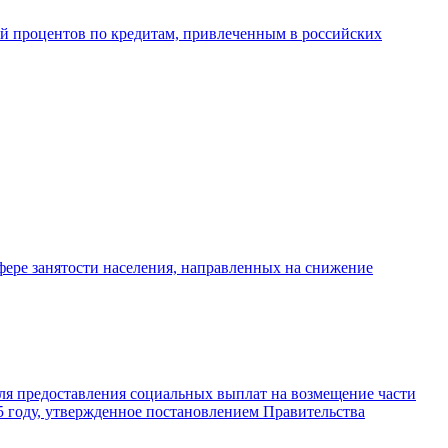
ой процентов по кредитам, привлеченным в российских
фере занятости населения, направленных на снижение
ля предоставления социальных выплат на возмещение части
5 году, утвержденное постановлением Правительства