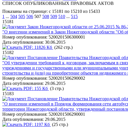
СПИСОК ОПУБЛИКОВАННЫХ ПРАВОВЫХ АКТОВ
Показаны на странице: с 15181 по 15210 из 15433
1
...
504
505
506
507
508
509
510
...
515
15181
Закон Нижегородской области от 25.06.2015 № 86-
"О внесении изменений в Закон Нижегородской области "Об об
Номер опубликования:
5200201506300001
Дата опубликования:
30.06.2015
PDF:
11826 Кб
(262 стр.)
15182
Постановление Правительства Нижегородской обла
"Об утверждении требований к договорам, заключаемым в св
учреждениями и государственными или муниципальными унита
строительства и (или) на приобретение объектов недвижимого
Номер опубликования:
5200201506290002
Дата опубликования:
29.06.2015
PDF:
155 Кб
(3 стр.)
15183
Постановление Правительства Нижегородской обла
"О внесении изменений в Порядок формирования сети автобу
территории Нижегородской области, утвержденный постановле
Номер опубликования:
5200201506290001
Дата опубликования:
29.06.2015
PDF:
1197 Кб
(25 стр.)