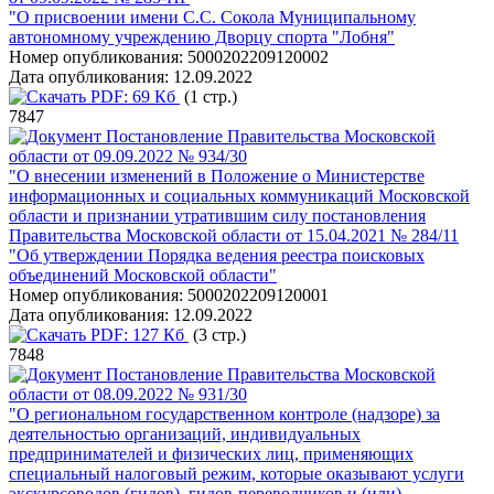
"О присвоении имени С.С. Сокола Муниципальному
автономному учреждению Дворцу спорта "Лобня"
Номер опубликования:
5000202209120002
Дата опубликования:
12.09.2022
PDF:
69 Кб
(1 стр.)
7847
Постановление Правительства Московской
области от 09.09.2022 № 934/30
"О внесении изменений в Положение о Министерстве
информационных и социальных коммуникаций Московской
области и признании утратившим силу постановления
Правительства Московской области от 15.04.2021 № 284/11
"Об утверждении Порядка ведения реестра поисковых
объединений Московской области"
Номер опубликования:
5000202209120001
Дата опубликования:
12.09.2022
PDF:
127 Кб
(3 стр.)
7848
Постановление Правительства Московской
области от 08.09.2022 № 931/30
"О региональном государственном контроле (надзоре) за
деятельностью организаций, индивидуальных
предпринимателей и физических лиц, применяющих
специальный налоговый режим, которые оказывают услуги
экскурсоводов (гидов), гидов-переводчиков и (или)