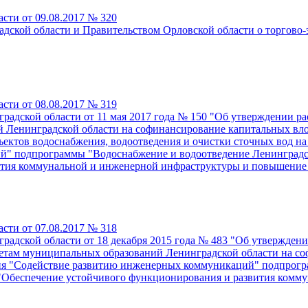
сти от 09.08.2017 № 320
ской области и Правительством Орловской области о торгово-э
сти от 08.08.2017 № 319
радской области от 11 мая 2017 года № 150 "Об утверждении ра
 Ленинградской области на софинансирование капитальных вло
ъектов водоснабжения, водоотведения и очистки сточных вод на
й" подпрограммы "Водоснабжение и водоотведение Ленинградс
ития коммунальной и инженерной инфраструктуры и повышение 
сти от 07.08.2017 № 318
адской области от 18 декабря 2015 года № 483 "Об утверждении
жетам муниципальных образований Ленинградской области на с
тия "Содействие развитию инженерных коммуникаций" подпрогр
 "Обеспечение устойчивого функционирования и развития ком