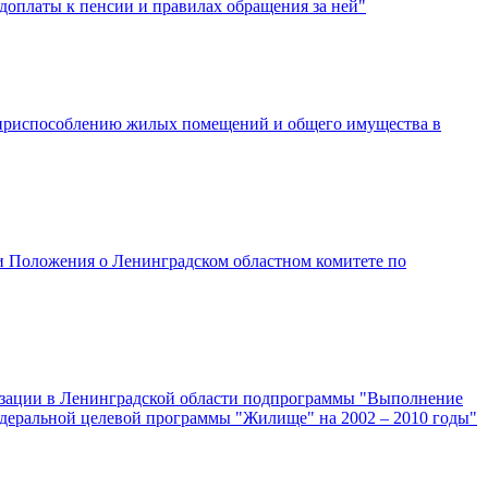
доплаты к пенсии и правилах обращения за ней"
о приспособлению жилых помещений и общего имущества в
ии Положения о Ленинградском областном комитете по
лизации в Ленинградской области подпрограммы "Выполнение
едеральной целевой программы "Жилище" на 2002 – 2010 годы"