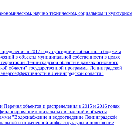
кономическом, научно-техническом, социальном и культурном
спределения в 2017 году субсидий из областного бюджета
жений в объекты муниципальной собственности в целях
 территории Ленинградской области в рамках основного
кой области" государственной программы Ленинградской
энергоэффективности в Ленинградской области"
 Перечня объектов и распределения в 2015 и 2016 годах
офинансирование капитальных вложений в объекты
аммы "Водоснабжение и водоотведение Ленинградской
мунальной и инженерной инфраструктуры и повышение