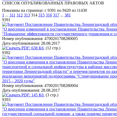
СПИСОК ОПУБЛИКОВАННЫХ ПРАВОВЫХ АКТОВ
Показаны на странице: с 9391 по 9420 из 11430
1
...
311
312
313
314
315
316
317
...
381
9391
Постановление Правительства Ленинградской обла
"О внесении изменений в постановление Правительства Ленин
"Повышение эффективности государственного управления и с
Номер опубликования:
4700201708280005
Дата опубликования:
28.08.2017
PDF:
638 Кб
(12 стр.)
9392
Постановление Правительства Ленинградской обла
"О внесении изменения в постановление Правительства Ленин
транспортной и социальной инфраструктуры в районах массов
территории Ленинградской области" и перечня проектов по р
реализации мероприятий подпрограммы "Стимулирование прог
2015 – 2020 годы"
Номер опубликования:
4700201708280004
Дата опубликования:
28.08.2017
PDF:
145 Кб
(3 стр.)
9393
Постановление Правительства Ленинградской обла
"О внесении изменения в постановление Правительства Ленинг
государственной социальной помощи, а также порядке проведе