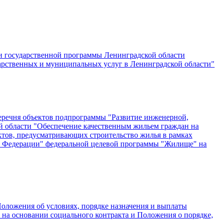
ии государственной программы Ленинградской области
арственных и муниципальных услуг в Ленинградской области"
Перечня объектов подпрограммы "Развитие инженерной,
й области "Обеспечение качественным жильем граждан на
ктов, предусматривающих строительство жилья в рамках
й Федерации" федеральной целевой программы "Жилище" на
Положения об условиях, порядке назначения и выплаты
на основании социального контракта и Положения о порядке,