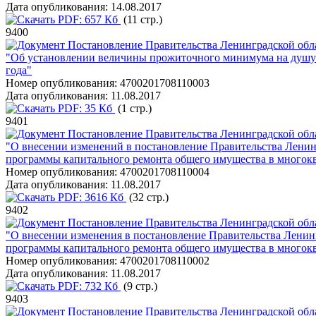
Дата опубликования:
14.08.2017
PDF:
657 Кб
(11 стр.)
9400
Постановление Правительства Ленинградской обла
"Об установлении величины прожиточного минимума на душу н
года"
Номер опубликования:
4700201708110003
Дата опубликования:
11.08.2017
PDF:
35 Кб
(1 стр.)
9401
Постановление Правительства Ленинградской обла
"О внесении изменений в постановление Правительства Ленинг
программы капитального ремонта общего имущества в многокв
Номер опубликования:
4700201708110004
Дата опубликования:
11.08.2017
PDF:
3616 Кб
(32 стр.)
9402
Постановление Правительства Ленинградской обла
"О внесении изменения в постановление Правительства Ленинг
программы капитального ремонта общего имущества в многокв
Номер опубликования:
4700201708110002
Дата опубликования:
11.08.2017
PDF:
732 Кб
(9 стр.)
9403
Постановление Правительства Ленинградской обла