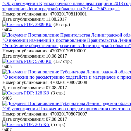
"Об утверждении Краткосрочного плана реализации в 2018 го
территории Ленинградской области, на 2014 – 2043 годы"
Номер опубликования:
4700201708110001
Дата опубликования:
11.08.2017
PDF:
3909 Кб
(36 стр.)
9404
Постановление Правительства Ленинградской обла
"О внесении изменений в постановление Правительства Ленин
"Устойчивое общественное развитие в Ленинградской области"
Номер опубликования:
4700201708100001
Дата опубликования:
10.08.2017
PDF:
5790 Кб
(137 стр.)
9405
Постановление Губернатора Ленинградской област
"О комиссии по рассмотрению ходатайств и материалов о прис
Номер опубликования:
4700201708070008
Дата опубликования:
07.08.2017
PDF:
126 Кб
(3 стр.)
9406
Постановление Губернатора Ленинградской област
"Об утверждении Положения о порядке присвоения почетного 
Номер опубликования:
4700201708070007
Дата опубликования:
07.08.2017
PDF:
205 Кб
(5 стр.)
9407