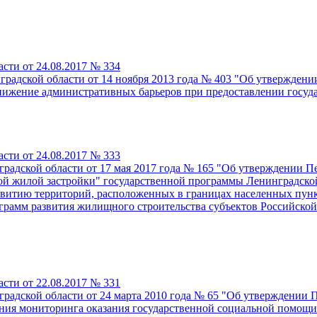
сти от 24.08.2017 № 334
градской области от 14 ноября 2013 года № 403 "Об утвержден
нижение административных барьеров при предоставлении госуд
сти от 24.08.2017 № 333
градской области от 17 мая 2017 года № 165 "Об утверждении 
ой жилой застройки" государственной программы Ленинградско
азвитию территорий, расположенных в границах населенных пун
рамм развития жилищного строительства субъектов Российско
сти от 22.08.2017 № 331
радской области от 24 марта 2010 года № 65 "Об утверждении 
ния мониторинга оказания государственной социальной помощи 