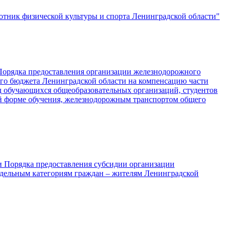
тник физической культуры и спорта Ленинградской области"
 Порядка предоставления организации железнодорожного
ого бюджета Ленинградской области на компенсацию части
зд обучающихся общеобразовательных организаций, студентов
й форме обучения, железнодорожным транспортом общего
и Порядка предоставления субсидии организации
отдельным категориям граждан – жителям Ленинградской