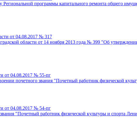
ду Региональной программы капитального ремонта общего имущ
сти от 04.08.2017 № 317
градской области от 14 ноября 2013 года № 399 "Об утвержден
и от 04.08.2017 № 55-пг
воении почетного звания "Почетный работник физической культ
и от 04.08.2017 № 54-пг
звания "Почетный работник физической культуры и спорта Лени