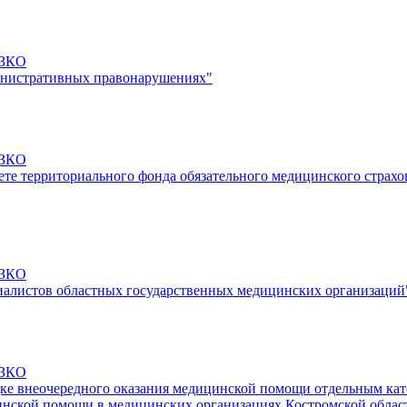
-ЗКО
министративных правонарушениях"
-ЗКО
те территориального фонда обязательного медицинского страхо
-ЗКО
иалистов областных государственных медицинских организаций
-ЗКО
дке внеочередного оказания медицинской помощи отдельным кат
инской помощи в медицинских организациях Костромской облас