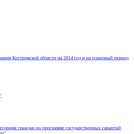
вания Костромской области на 2014 год и на плановый период
"
егориям граждан по программе государственных гарантий
ти"