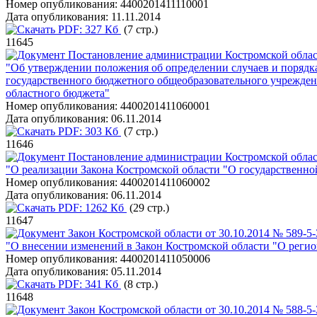
Номер опубликования:
4400201411110001
Дата опубликования:
11.11.2014
PDF:
327 Кб
(7 стр.)
11645
Постановление администрации Костромской област
"Об утверждении положения об определении случаев и поряд
государственного бюджетного общеобразовательного учреждени
областного бюджета"
Номер опубликования:
4400201411060001
Дата опубликования:
06.11.2014
PDF:
303 Кб
(7 стр.)
11646
Постановление администрации Костромской област
"О реализации Закона Костромской области "О государственн
Номер опубликования:
4400201411060002
Дата опубликования:
06.11.2014
PDF:
1262 Кб
(29 стр.)
11647
Закон Костромской области от 30.10.2014 № 589-5
"О внесении изменений в Закон Костромской области "О реги
Номер опубликования:
4400201411050006
Дата опубликования:
05.11.2014
PDF:
341 Кб
(8 стр.)
11648
Закон Костромской области от 30.10.2014 № 588-5