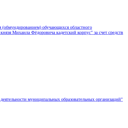
м (обмундированием) обучающихся областного
князя Михаила Фёдоровича кадетский корпус" за счет средств
й деятельности муниципальных образовательных организаций"