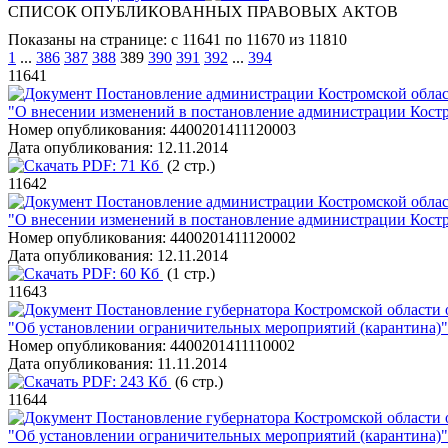
СПИСОК ОПУБЛИКОВАННЫХ ПРАВОВЫХ АКТОВ
Показаны на странице: с 11641 по 11670 из 11810
1
...
386
387
388
389
390
391
392
...
394
11641
Постановление администрации Костромской област
"О внесении изменений в постановление администрации Костро
Номер опубликования:
4400201411120003
Дата опубликования:
12.11.2014
PDF:
71 Кб
(2 стр.)
11642
Постановление администрации Костромской област
"О внесении изменений в постановление администрации Костро
Номер опубликования:
4400201411120002
Дата опубликования:
12.11.2014
PDF:
60 Кб
(1 стр.)
11643
Постановление губернатора Костромской области о
"Об установлении ограничительных мероприятий (карантина)"
Номер опубликования:
4400201411110002
Дата опубликования:
11.11.2014
PDF:
243 Кб
(6 стр.)
11644
Постановление губернатора Костромской области о
"Об установлении ограничительных мероприятий (карантина)"