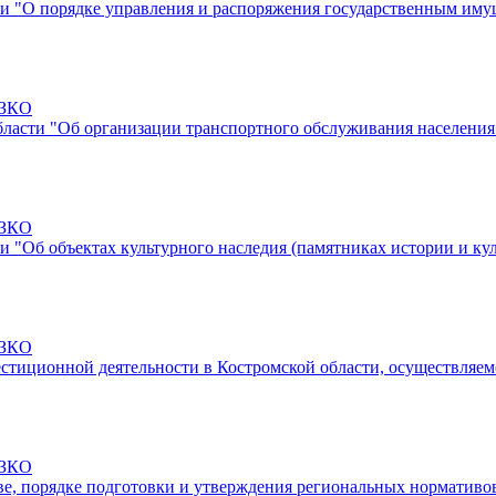
сти "О порядке управления и распоряжения государственным им
-ЗКО
бласти "Об организации транспортного обслуживания населения
-ЗКО
ти "Об объектах культурного наследия (памятниках истории и к
-ЗКО
естиционной деятельности в Костромской области, осуществляе
-ЗКО
ве, порядке подготовки и утверждения региональных нормативо