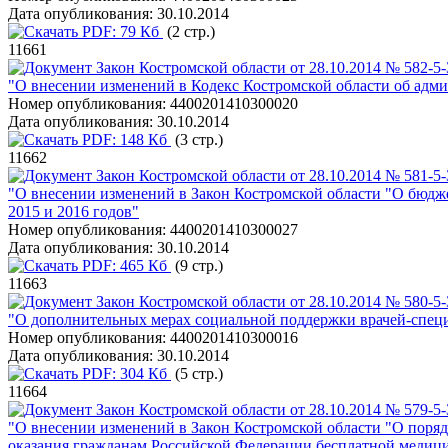
Дата опубликования:
30.10.2014
PDF:
79 Кб
(2 стр.)
11661
Закон Костромской области от 28.10.2014 № 582-5
"О внесении изменений в Кодекс Костромской области об ад
Номер опубликования:
4400201410300020
Дата опубликования:
30.10.2014
PDF:
148 Кб
(3 стр.)
11662
Закон Костромской области от 28.10.2014 № 581-5
"О внесении изменений в Закон Костромской области "О бюдже
2015 и 2016 годов"
Номер опубликования:
4400201410300027
Дата опубликования:
30.10.2014
PDF:
465 Кб
(9 стр.)
11663
Закон Костромской области от 28.10.2014 № 580-5
"О дополнительных мерах социальной поддержки врачей-спец
Номер опубликования:
4400201410300016
Дата опубликования:
30.10.2014
PDF:
304 Кб
(5 стр.)
11664
Закон Костромской области от 28.10.2014 № 579-5
"О внесении изменений в Закон Костромской области "О поря
оказания гражданам Российской Федерации бесплатной медиц