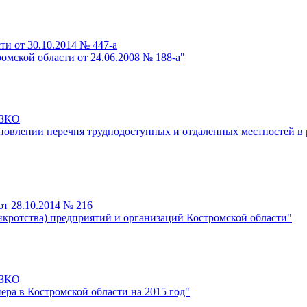
и от 30.10.2014 № 447-а
мской области от 24.06.2008 № 188-а"
-ЗКО
новлении перечня труднодоступных и отдаленных местностей в 
от 28.10.2014 № 216
нкротства) предприятий и организаций Костромской области"
-ЗКО
а в Костромской области на 2015 год"