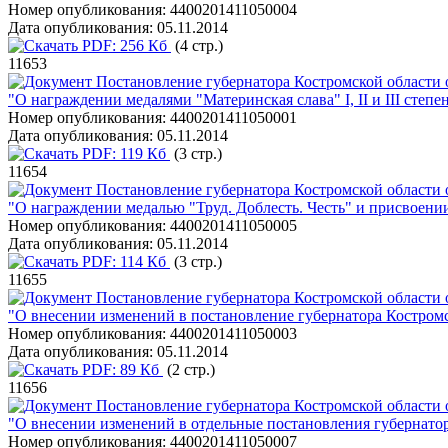
Номер опубликования:
4400201411050004
Дата опубликования:
05.11.2014
PDF:
256 Кб
(4 стр.)
11653
Постановление губернатора Костромской области 
"О награждении медалями "Материнская слава" I, II и III степе
Номер опубликования:
4400201411050001
Дата опубликования:
05.11.2014
PDF:
119 Кб
(3 стр.)
11654
Постановление губернатора Костромской области 
"О награждении медалью "Труд. Доблесть. Честь" и присвоени
Номер опубликования:
4400201411050005
Дата опубликования:
05.11.2014
PDF:
114 Кб
(3 стр.)
11655
Постановление губернатора Костромской области 
"О внесении изменений в постановление губернатора Костромс
Номер опубликования:
4400201411050003
Дата опубликования:
05.11.2014
PDF:
89 Кб
(2 стр.)
11656
Постановление губернатора Костромской области 
"О внесении изменений в отдельные постановления губернато
Номер опубликования:
4400201411050007