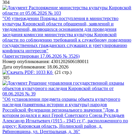
304
Распоряжение министерства культуры Кировской
области от 05.06.2026 № 103
"Об утверждении Порядка поступления в министерство
культуры Кировской области обращений, заявлений и
уведомлений, являющихся основанием для проведения
заседания комиссии министерства культуры Кировской
области по соблюдению требований к служебному поведению
государственных гражданских служащих и урегулированию
конфликта интересов"
(Зарегистрирован 17.06.2026 № 3526)
Номер опубликования:
4301202606180011
Дата опубликования:
18.06.2026
PDF:
1033 Кб
(21 стр.)
305
Решение управления государственной охраны
объектов культурного наследия Кировской области от
08.06.2026 № 39
"Об установлении предмета охраны объекта культурного
наследия (памятника истории и культуры) народов
Российской Федерации регионального значения "Дом, в
котором родился и жил Герой Советского Союза Рухлядьев
Александр Игнатьевич (1915 - 1945 гг.)", расположенного по
адресу: Кировская область, Нолинский район, д.
Рябиновщина, ул. Центральная, д. 36"