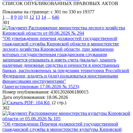
СПИСОК ОПУБЛИКОВАННЫХ ПРАВОВЫХ АКТОВ
Показаны на странице: с 301 по 330 из 19377
1
...
8
9
10
11
12
13
14
...
646
301
Распоряжение министерства лесного хозяйства
Кировской области от 09.06.2026 № 294
"Об утверждении перечня должностей государственной
гражданской службы Кировской области в министерстве
лесного хозяйства Кировской области, при замещении
которых государственным гражданским служащим
запрещается открывать и иметь счета (вклады), хранить
наличные денежные средства и ценности в иностранных
банках, расположенных за пределами территории Российской
Федерации, владеть и (или) пользоваться иностранными
финансовыми инструментами"
(Зарегистрирован 17.06.2026 № 3523)
Номер опубликования:
4301202606180015
Дата опубликования:
18.06.2026
PDF:
104 Кб
(2 стр.)
302
Распоряжение министерства культуры Кировской
области от 05.06.2026 № 105
"Об утверждении Перечня должностей государственной
гражданской службы в министерстве культуры Кировской