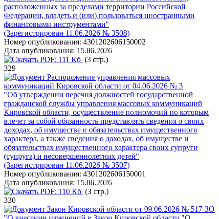
расположенных за пределами территории Российской
Федерации, владеть и (или) пользоваться иностранными
финансовыми инструментами"
(Зарегистрирован 11.06.2026 № 3508)
Номер опубликования:
4301202606150002
Дата опубликования:
15.06.2026
PDF:
111 Кб
(3 стр.)
329
Распоряжение управления массовых
коммуникаций Кировской области от 04.06.2026 № 3
"Об утверждении перечня должностей государственной
гражданской службы управления массовых коммуникаций
Кировской области, осуществление полномочий по которым
влечет за собой обязанность представлять сведения о своих
доходах, об имуществе и обязательствах имущественного
характера, а также сведения о доходах, об имуществе и
обязательствах имущественного характера своих супруги
(супруга) и несовершеннолетних детей"
(Зарегистрирован 11.06.2026 № 3507)
Номер опубликования:
4301202606150001
Дата опубликования:
15.06.2026
PDF:
110 Кб
(3 стр.)
330
Закон Кировской области от 09.06.2026 № 517-ЗО
"О внесении изменений в Закон Кировской области "О