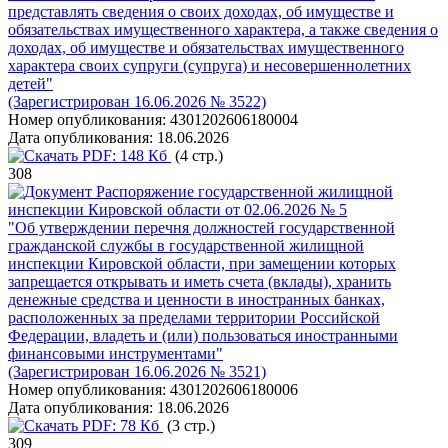
представлять сведения о своих доходах, об имуществе и
обязательствах имущественного характера, а также сведения о
доходах, об имуществе и обязательствах имущественного
характера своих супруги (супруга) и несовершеннолетних
детей"
(Зарегистрирован 16.06.2026 № 3522)
Номер опубликования:
4301202606180004
Дата опубликования:
18.06.2026
PDF:
148 Кб
(4 стр.)
308
Распоряжение государственной жилищной
инспекции Кировской области от 02.06.2026 № 5
"Об утверждении перечня должностей государственной
гражданской службы в государственной жилищной
инспекции Кировской области, при замещении которых
запрещается открывать и иметь счета (вклады), хранить
денежные средства и ценности в иностранных банках,
расположенных за пределами территории Российской
Федерации, владеть и (или) пользоваться иностранными
финансовыми инструментами"
(Зарегистрирован 16.06.2026 № 3521)
Номер опубликования:
4301202606180006
Дата опубликования:
18.06.2026
PDF:
78 Кб
(3 стр.)
309