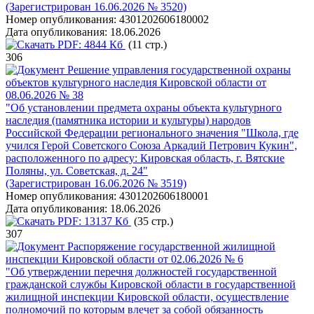
(Зарегистрирован 16.06.2026 № 3520)
Номер опубликования:
4301202606180002
Дата опубликования:
18.06.2026
PDF:
4844 Кб
(11 стр.)
306
Решение управления государственной охраны
объектов культурного наследия Кировской области от
08.06.2026 № 38
"Об установлении предмета охраны объекта культурного
наследия (памятника истории и культуры) народов
Российской Федерации регионального значения "Школа, где
учился Герой Советского Союза Аркадий Петрович Кукин",
расположенного по адресу: Кировская область, г. Вятские
Поляны, ул. Советская, д. 24"
(Зарегистрирован 16.06.2026 № 3519)
Номер опубликования:
4301202606180001
Дата опубликования:
18.06.2026
PDF:
13137 Кб
(35 стр.)
307
Распоряжение государственной жилищной
инспекции Кировской области от 02.06.2026 № 6
"Об утверждении перечня должностей государственной
гражданской службы Кировской области в государственной
жилищной инспекции Кировской области, осуществление
полномочий по которым влечет за собой обязанность