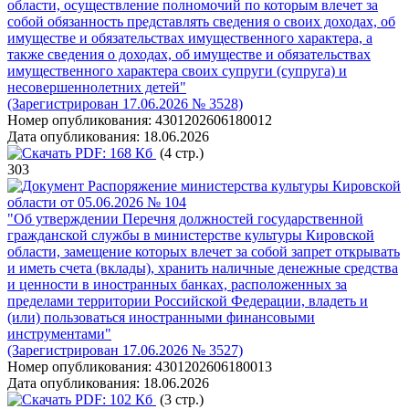
области, осуществление полномочий по которым влечет за
собой обязанность представлять сведения о своих доходах, об
имуществе и обязательствах имущественного характера, а
также сведения о доходах, об имуществе и обязательствах
имущественного характера своих супруги (супруга) и
несовершеннолетних детей"
(Зарегистрирован 17.06.2026 № 3528)
Номер опубликования:
4301202606180012
Дата опубликования:
18.06.2026
PDF:
168 Кб
(4 стр.)
303
Распоряжение министерства культуры Кировской
области от 05.06.2026 № 104
"Об утверждении Перечня должностей государственной
гражданской службы в министерстве культуры Кировской
области, замещение которых влечет за собой запрет открывать
и иметь счета (вклады), хранить наличные денежные средства
и ценности в иностранных банках, расположенных за
пределами территории Российской Федерации, владеть и
(или) пользоваться иностранными финансовыми
инструментами"
(Зарегистрирован 17.06.2026 № 3527)
Номер опубликования:
4301202606180013
Дата опубликования:
18.06.2026
PDF:
102 Кб
(3 стр.)