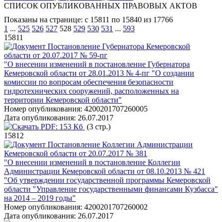
СПИСОК ОПУБЛИКОВАННЫХ ПРАВОВЫХ АКТОВ
Показаны на странице: с 15811 по 15840 из 17766
1
...
525
526
527
528
529
530
531
...
593
15811
Постановление Губернатора Кемеровской
области от 20.07.2017 № 59-пг
"О внесении изменений в постановление Губернатора
Кемеровской области от 28.01.2013 № 4-пг "О создании
комиссии по вопросам обеспечения безопасности
гидротехнических сооружений, расположенных на
территории Кемеровской области"
Номер опубликования:
4200201707260005
Дата опубликования:
26.07.2017
PDF:
153 Кб
(3 стр.)
15812
Постановление Коллегии Администрации
Кемеровской области от 20.07.2017 № 381
"О внесении изменений в постановление Коллегии
Администрации Кемеровской области от 08.10.2013 № 421
"Об утверждении государственной программы Кемеровской
области "Управление государственными финансами Кузбасса"
на 2014 – 2019 годы"
Номер опубликования:
4200201707260002
Дата опубликования:
26.07.2017