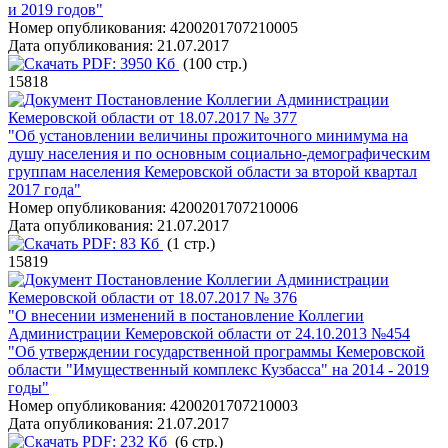
и 2019 годов"
Номер опубликования:
4200201707210005
Дата опубликования:
21.07.2017
PDF:
3950 Кб
(100 стр.)
15818
Постановление Коллегии Администрации
Кемеровской области от 18.07.2017 № 377
"Об установлении величины прожиточного минимума на
душу населения и по основным социально-демографическим
группам населения Кемеровской области за второй квартал
2017 года"
Номер опубликования:
4200201707210006
Дата опубликования:
21.07.2017
PDF:
83 Кб
(1 стр.)
15819
Постановление Коллегии Администрации
Кемеровской области от 18.07.2017 № 376
"О внесении изменений в постановление Коллегии
Администрации Кемеровской области от 24.10.2013 №454
"Об утверждении государственной программы Кемеровской
области "Имущественный комплекс Кузбасса" на 2014 - 2019
годы"
Номер опубликования:
4200201707210003
Дата опубликования:
21.07.2017
PDF:
232 Кб
(6 стр.)