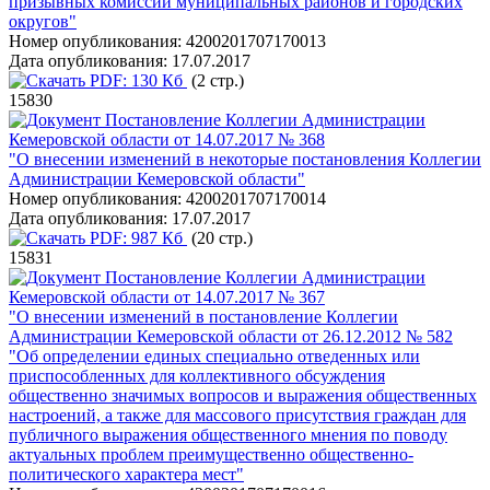
призывных комиссий муниципальных районов и городских
округов"
Номер опубликования:
4200201707170013
Дата опубликования:
17.07.2017
PDF:
130 Кб
(2 стр.)
15830
Постановление Коллегии Администрации
Кемеровской области от 14.07.2017 № 368
"О внесении изменений в некоторые постановления Коллегии
Администрации Кемеровской области"
Номер опубликования:
4200201707170014
Дата опубликования:
17.07.2017
PDF:
987 Кб
(20 стр.)
15831
Постановление Коллегии Администрации
Кемеровской области от 14.07.2017 № 367
"О внесении изменений в постановление Коллегии
Администрации Кемеровской области от 26.12.2012 № 582
"Об определении единых специально отведенных или
приспособленных для коллективного обсуждения
общественно значимых вопросов и выражения общественных
настроений, а также для массового присутствия граждан для
публичного выражения общественного мнения по поводу
актуальных проблем преимущественно общественно-
политического характера мест"