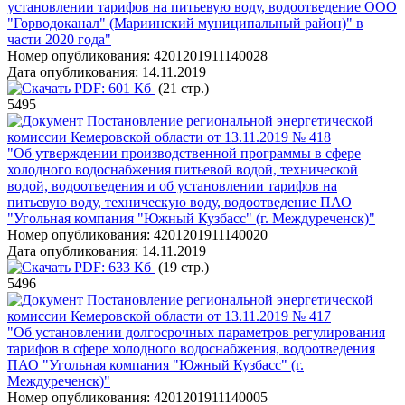
установлении тарифов на питьевую воду, водоотведение ООО
"Горводоканал" (Мариинский муниципальный район)" в
части 2020 года"
Номер опубликования:
4201201911140028
Дата опубликования:
14.11.2019
PDF:
601 Кб
(21 стр.)
5495
Постановление региональной энергетической
комиссии Кемеровской области от 13.11.2019 № 418
"Об утверждении производственной программы в сфере
холодного водоснабжения питьевой водой, технической
водой, водоотведения и об установлении тарифов на
питьевую воду, техническую воду, водоотведение ПАО
"Угольная компания "Южный Кузбасс" (г. Междуреченск)"
Номер опубликования:
4201201911140020
Дата опубликования:
14.11.2019
PDF:
633 Кб
(19 стр.)
5496
Постановление региональной энергетической
комиссии Кемеровской области от 13.11.2019 № 417
"Об установлении долгосрочных параметров регулирования
тарифов в сфере холодного водоснабжения, водоотведения
ПАО "Угольная компания "Южный Кузбасс" (г.
Междуреченск)"
Номер опубликования:
4201201911140005