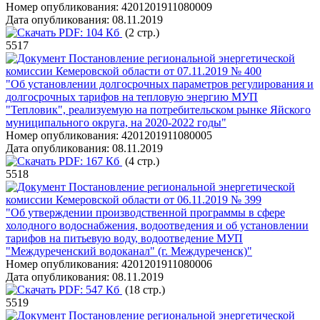
Номер опубликования:
4201201911080009
Дата опубликования:
08.11.2019
PDF:
104 Кб
(2 стр.)
5517
Постановление региональной энергетической
комиссии Кемеровской области от 07.11.2019 № 400
"Об установлении долгосрочных параметров регулирования и
долгосрочных тарифов на тепловую энергию МУП
"Тепловик", реализуемую на потребительском рынке Яйского
муниципального округа, на 2020-2022 годы"
Номер опубликования:
4201201911080005
Дата опубликования:
08.11.2019
PDF:
167 Кб
(4 стр.)
5518
Постановление региональной энергетической
комиссии Кемеровской области от 06.11.2019 № 399
"Об утверждении производственной программы в сфере
холодного водоснабжения, водоотведения и об установлении
тарифов на питьевую воду, водоотведение МУП
"Междуреченский водоканал" (г. Междуреченск)"
Номер опубликования:
4201201911080006
Дата опубликования:
08.11.2019
PDF:
547 Кб
(18 стр.)
5519
Постановление региональной энергетической