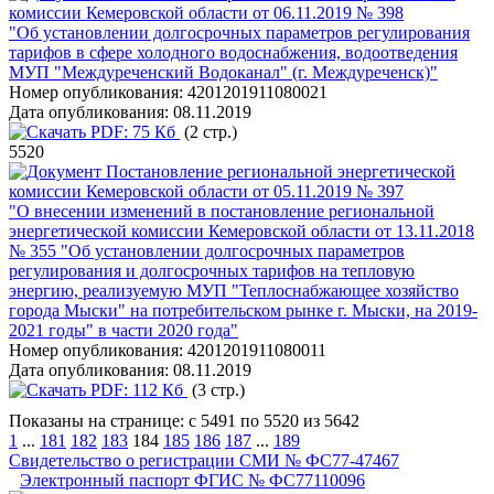
комиссии Кемеровской области от 06.11.2019 № 398
"Об установлении долгосрочных параметров регулирования
тарифов в сфере холодного водоснабжения, водоотведения
МУП "Междуреченский Водоканал" (г. Междуреченск)"
Номер опубликования:
4201201911080021
Дата опубликования:
08.11.2019
PDF:
75 Кб
(2 стр.)
5520
Постановление региональной энергетической
комиссии Кемеровской области от 05.11.2019 № 397
"О внесении изменений в постановление региональной
энергетической комиссии Кемеровской области от 13.11.2018
№ 355 "Об установлении долгосрочных параметров
регулирования и долгосрочных тарифов на тепловую
энергию, реализуемую МУП "Теплоснабжающее хозяйство
города Мыски" на потребительском рынке г. Мыски, на 2019-
2021 годы" в части 2020 года"
Номер опубликования:
4201201911080011
Дата опубликования:
08.11.2019
PDF:
112 Кб
(3 стр.)
Показаны на странице: с 5491 по 5520 из 5642
1
...
181
182
183
184
185
186
187
...
189
Свидетельство о регистрации СМИ № ФС77-47467
Электронный паспорт ФГИС № ФС77110096