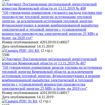
Постановление региональной энергетической
комиссии Кемеровской области от 13.11.2019 № 408
"Об утверждении нормативов удельного расхода топлива при
производстве тепловой энергии источниками тепловой
энергии, за исключением источников тепловой энергии,
функционирующих в режиме комбинированной выработки
электрической и тепловой энергии с установленной
мощностью производства электрической энергии 25 МВт и
более, на 2020 год"
Номер опубликования:
4201201911140027
Дата опубликования:
14.11.2019
PDF:
101 Кб
(2 стр.)
5506
Постановление региональной энергетической
комиссии Кемеровской области от 13.11.2019 № 407
"Об утверждении нормативов запасов топлива на источниках
тепловой энергии Кемеровской области за исключением
источников тепловой энергии, функционирующих в режиме
комбинированной выработки электрической и тепловой
энергии с установленной мощностью производства
электрической энергии 25 МВт и более, на 2019 год"
Номер опубликования:
4201201911140017
Дата опубликования:
14.11.2019
PDF:
91 Кб
(2 стр.)