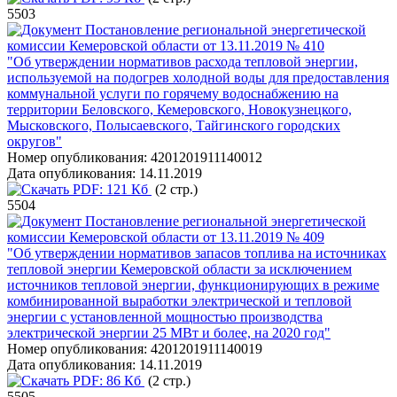
5503
Постановление региональной энергетической
комиссии Кемеровской области от 13.11.2019 № 410
"Об утверждении нормативов расхода тепловой энергии,
используемой на подогрев холодной воды для предоставления
коммунальной услуги по горячему водоснабжению на
территории Беловского, Кемеровского, Новокузнецкого,
Мысковского, Полысаевского, Тайгинского городских
округов"
Номер опубликования:
4201201911140012
Дата опубликования:
14.11.2019
PDF:
121 Кб
(2 стр.)
5504
Постановление региональной энергетической
комиссии Кемеровской области от 13.11.2019 № 409
"Об утверждении нормативов запасов топлива на источниках
тепловой энергии Кемеровской области за исключением
источников тепловой энергии, функционирующих в режиме
комбинированной выработки электрической и тепловой
энергии с установленной мощностью производства
электрической энергии 25 МВт и более, на 2020 год"
Номер опубликования:
4201201911140019
Дата опубликования:
14.11.2019
PDF:
86 Кб
(2 стр.)
5505