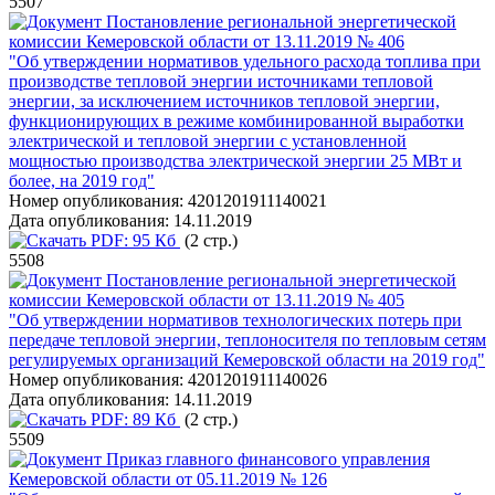
5507
Постановление региональной энергетической
комиссии Кемеровской области от 13.11.2019 № 406
"Об утверждении нормативов удельного расхода топлива при
производстве тепловой энергии источниками тепловой
энергии, за исключением источников тепловой энергии,
функционирующих в режиме комбинированной выработки
электрической и тепловой энергии с установленной
мощностью производства электрической энергии 25 МВт и
более, на 2019 год"
Номер опубликования:
4201201911140021
Дата опубликования:
14.11.2019
PDF:
95 Кб
(2 стр.)
5508
Постановление региональной энергетической
комиссии Кемеровской области от 13.11.2019 № 405
"Об утверждении нормативов технологических потерь при
передаче тепловой энергии, теплоносителя по тепловым сетям
регулируемых организаций Кемеровской области на 2019 год"
Номер опубликования:
4201201911140026
Дата опубликования:
14.11.2019
PDF:
89 Кб
(2 стр.)
5509
Приказ главного финансового управления
Кемеровской области от 05.11.2019 № 126