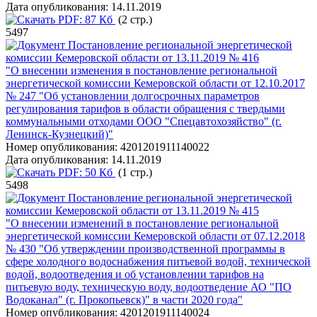
Дата опубликования:
14.11.2019
PDF:
87 Кб
(2 стр.)
5497
Постановление региональной энергетической
комиссии Кемеровской области от 13.11.2019 № 416
"О внесении изменения в постановление региональной
энергетической комиссии Кемеровской области от 12.10.2017
№ 247 "Об установлении долгосрочных параметров
регулирования тарифов в области обращения с твердыми
коммунальными отходами ООО "Спецавтохозяйство" (г.
Ленинск-Кузнецкий)"
Номер опубликования:
4201201911140022
Дата опубликования:
14.11.2019
PDF:
50 Кб
(1 стр.)
5498
Постановление региональной энергетической
комиссии Кемеровской области от 13.11.2019 № 415
"О внесении изменений в постановление региональной
энергетической комиссии Кемеровской области от 07.12.2018
№ 430 "Об утверждении производственной программы в
сфере холодного водоснабжения питьевой водой, технической
водой, водоотведения и об установлении тарифов на
питьевую воду, техническую воду, водоотведение АО "ПО
Водоканал" (г. Прокопьевск)" в части 2020 года"
Номер опубликования:
4201201911140024