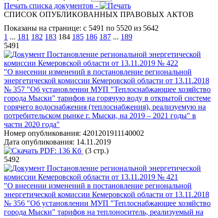
Печать списка документов -
СПИСОК ОПУБЛИКОВАННЫХ ПРАВОВЫХ АКТОВ
Показаны на странице: с 5491 по 5520 из 5642
1
...
181
182
183
184
185
186
187
...
189
5491
Постановление региональной энергетической
комиссии Кемеровской области от 13.11.2019 № 422
"О внесении изменений в постановление региональной
энергетической комиссии Кемеровской области от 13.11.2018
№ 357 "Об установлении МУП "Теплоснабжающее хозяйство
города Мыски" тарифов на горячую воду в открытой системе
горячего водоснабжения (теплоснабжения), реализуемую на
потребительском рынке г. Мыски, на 2019 – 2021 годы" в
части 2020 года"
Номер опубликования:
4201201911140002
Дата опубликования:
14.11.2019
PDF:
136 Кб
(3 стр.)
5492
Постановление региональной энергетической
комиссии Кемеровской области от 13.11.2019 № 421
"О внесении изменений в постановление региональной
энергетической комиссии Кемеровской области от 13.11.2018
№ 356 "Об установлении МУП "Теплоснабжающее хозяйство
города Мыски" тарифов на теплоноситель, реализуемый на