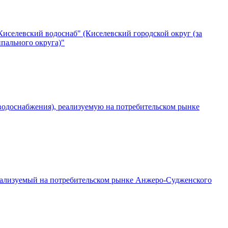
иселевский водоснаб" (Киселевский городской округ (за
ипального округа)"
водоснабжения), реализуемую на потребительском рынке
еализуемый на потребительском рынке Анжеро-Судженского