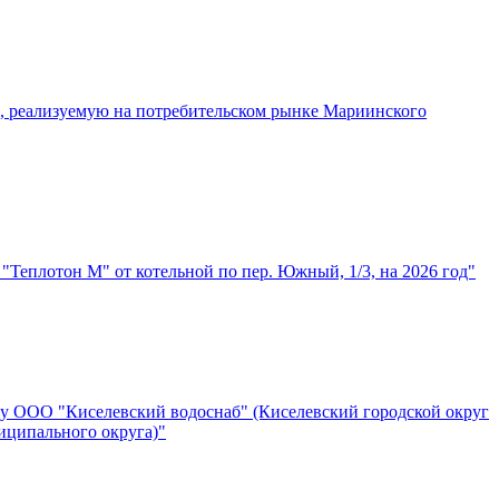
, реализуемую на потребительском рынке Мариинского
Теплотон М" от котельной по пер. Южный, 1/3, на 2026 год"
ду ООО "Киселевский водоснаб" (Киселевский городской округ
ниципального округа)"