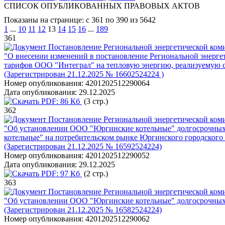
СПИСОК ОПУБЛИКОВАННЫХ ПРАВОВЫХ АКТОВ
Показаны на странице: с 361 по 390 из 5642
1
...
10
11
12
13
14
15
16
...
189
361
Постановление Региональной энергетической коми
"О внесении изменений в постановление Региональной энергет
тарифов ООО "Интеграл" на тепловую энергию, реализуемую с к
(Зарегистрирован 21.12.2025 № 16602524224 )
Номер опубликования:
4201202512290064
Дата опубликования:
29.12.2025
PDF:
86 Кб
(3 стр.)
362
Постановление Региональной энергетической коми
"Об установлении ООО "Юргинские котельные" долгосрочных 
котельные" на потребительском рынке Юргинского городского о
(Зарегистрирован 21.12.2025 № 16592524224)
Номер опубликования:
4201202512290052
Дата опубликования:
29.12.2025
PDF:
97 Кб
(2 стр.)
363
Постановление Региональной энергетической коми
"Об установлении ООО "Юргинские котельные" долгосрочных т
(Зарегистрирован 21.12.2025 № 16582524224)
Номер опубликования:
4201202512290062