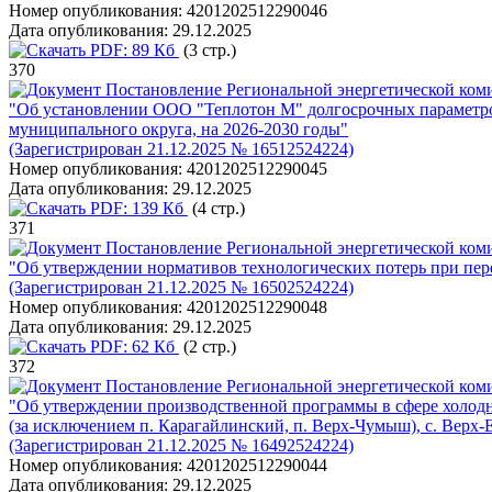
Номер опубликования:
4201202512290046
Дата опубликования:
29.12.2025
PDF:
89 Кб
(3 стр.)
370
Постановление Региональной энергетической коми
"Об установлении ООО "Теплотон М" долгосрочных параметро
муниципального округа, на 2026-2030 годы"
(Зарегистрирован 21.12.2025 № 16512524224)
Номер опубликования:
4201202512290045
Дата опубликования:
29.12.2025
PDF:
139 Кб
(4 стр.)
371
Постановление Региональной энергетической коми
"Об утверждении нормативов технологических потерь при пере
(Зарегистрирован 21.12.2025 № 16502524224)
Номер опубликования:
4201202512290048
Дата опубликования:
29.12.2025
PDF:
62 Кб
(2 стр.)
372
Постановление Региональной энергетической коми
"Об утверждении производственной программы в сфере холодн
(за исключением п. Карагайлинский, п. Верх-Чумыш), с. Верх-
(Зарегистрирован 21.12.2025 № 16492524224)
Номер опубликования:
4201202512290044
Дата опубликования:
29.12.2025