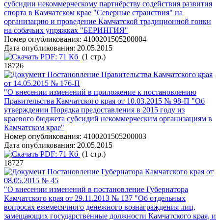
субсидии некоммерческому партнёрству содействия развития
спорта в Камчатском крае "Северные странствия" на
организацию и проведение Камчатской традиционной гонки
на собачьих упряжках "БЕРИНГИЯ"
Номер опубликования:
4100201505200004
Дата опубликования:
20.05.2015
PDF:
71 Кб
(1 стр.)
18726
Постановление Правительства Камчатского края
от 14.05.2015 № 176-П
"О внесении изменений в приложение к постановлению
Правительства Камчатского края от 10.03.2015 № 98-П "Об
утверждении Порядка предоставления в 2015 году из
краевого бюджета субсидий некоммерческим организациям в
Камчатском крае"
Номер опубликования:
4100201505200003
Дата опубликования:
20.05.2015
PDF:
71 Кб
(1 стр.)
18727
Постановление Губернатора Камчатского края от
08.05.2015 № 45
"О внесении изменений в постановление Губернатора
Камчатского края от 29.11.2013 № 137 "Об отдельных
вопросах ежемесячного денежного вознаграждения лиц,
замещающих государственные должности Камчатского края, и