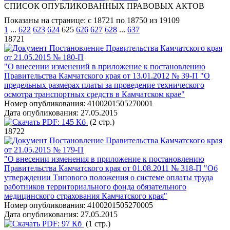
СПИСОК ОПУБЛИКОВАННЫХ ПРАВОВЫХ АКТОВ
Показаны на странице: с 18721 по 18750 из 19109
1
...
622
623
624
625
626
627
628
...
637
18721
Постановление Правительства Камчатского края
от 21.05.2015 № 180-П
"О внесении изменений в приложение к постановлению
Правительства Камчатского края от 13.01.2012 № 39-П "О
предельных размерах платы за проведение технического
осмотра транспортных средств в Камчатском крае"
Номер опубликования:
4100201505270001
Дата опубликования:
27.05.2015
PDF:
145 Кб
(2 стр.)
18722
Постановление Правительства Камчатского края
от 21.05.2015 № 179-П
"О внесении изменения в приложение к постановлению
Правительства Камчатского края от 01.08.2011 № 318-П "Об
утверждении Типового положения о системе оплаты труда
работников территориального фонда обязательного
медицинского страхования Камчатского края"
Номер опубликования:
4100201505270005
Дата опубликования:
27.05.2015
PDF:
97 Кб
(1 стр.)