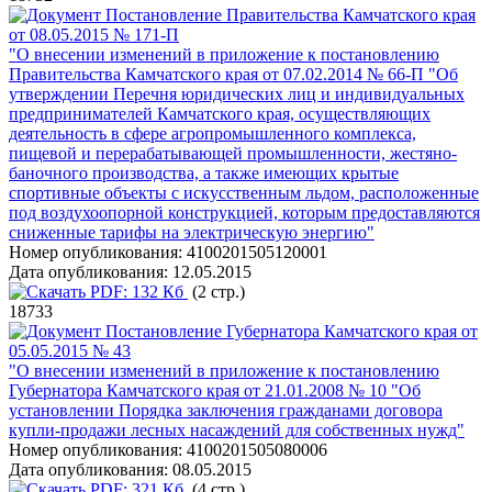
Постановление Правительства Камчатского края
от 08.05.2015 № 171-П
"О внесении изменений в приложение к постановлению
Правительства Камчатского края от 07.02.2014 № 66-П "Об
утверждении Перечня юридических лиц и индивидуальных
предпринимателей Камчатского края, осуществляющих
деятельность в сфере агропромышленного комплекса,
пищевой и перерабатывающей промышленности, жестяно-
баночного производства, а также имеющих крытые
спортивные объекты с искусственным льдом, расположенные
под воздухоопорной конструкцией, которым предоставляются
сниженные тарифы на электрическую энергию"
Номер опубликования:
4100201505120001
Дата опубликования:
12.05.2015
PDF:
132 Кб
(2 стр.)
18733
Постановление Губернатора Камчатского края от
05.05.2015 № 43
"О внесении изменений в приложение к постановлению
Губернатора Камчатского края от 21.01.2008 № 10 "Об
установлении Порядка заключения гражданами договора
купли-продажи лесных насаждений для собственных нужд"
Номер опубликования:
4100201505080006
Дата опубликования:
08.05.2015
PDF:
321 Кб
(4 стр.)