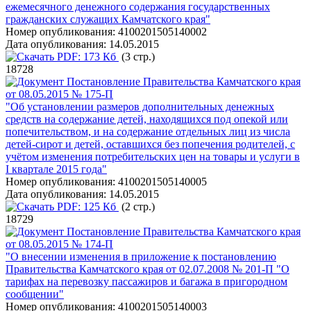
ежемесячного денежного содержания государственных
гражданских служащих Камчатского края"
Номер опубликования:
4100201505140002
Дата опубликования:
14.05.2015
PDF:
173 Кб
(3 стр.)
18728
Постановление Правительства Камчатского края
от 08.05.2015 № 175-П
"Об установлении размеров дополнительных денежных
средств на содержание детей, находящихся под опекой или
попечительством, и на содержание отдельных лиц из числа
детей-сирот и детей, оставшихся без попечения родителей, с
учётом изменения потребительских цен на товары и услуги в
I квартале 2015 года"
Номер опубликования:
4100201505140005
Дата опубликования:
14.05.2015
PDF:
125 Кб
(2 стр.)
18729
Постановление Правительства Камчатского края
от 08.05.2015 № 174-П
"О внесении изменения в приложение к постановлению
Правительства Камчатского края от 02.07.2008 № 201-П "О
тарифах на перевозку пассажиров и багажа в пригородном
сообщении"
Номер опубликования:
4100201505140003