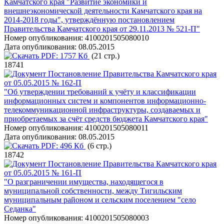
Камчатского края "Развитие экономики и
внешнеэкономической деятельности Камчатского края на
2014-2018 годы", утверждённую постановлением
Правительства Камчатского края от 29.11.2013 № 521-П"
Номер опубликования:
4100201505080010
Дата опубликования:
08.05.2015
PDF:
1757 Кб
(21 стр.)
18741
Постановление Правительства Камчатского края
от 05.05.2015 № 162-П
"Об утверждении требований к учёту и классификации
информационных систем и компонентов информационно-
телекоммуникационной инфраструктуры, создаваемых и
приобретаемых за счёт средств бюджета Камчатского края"
Номер опубликования:
4100201505080011
Дата опубликования:
08.05.2015
PDF:
496 Кб
(6 стр.)
18742
Постановление Правительства Камчатского края
от 05.05.2015 № 161-П
"О разграничении имущества, находящегося в
муниципальной собственности, между Тигильским
муниципальным районом и сельским поселением "село
Седанка"
Номер опубликования:
4100201505080003