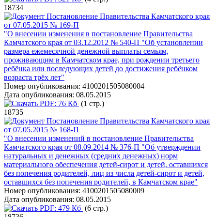
18734
Постановление Правительства Камчатского края
от 07.05.2015 № 169-П
"О внесении изменения в постановление Правительства
Камчатского края от 03.12.2012 № 540-П "Об установлении
размера ежемесячной денежной выплаты семьям,
проживающим в Камчатском крае, при рождении третьего
ребёнка или последующих детей до достижения ребёнком
возраста трёх лет"
Номер опубликования:
4100201505080004
Дата опубликования:
08.05.2015
PDF:
76 Кб
(1 стр.)
18735
Постановление Правительства Камчатского края
от 07.05.2015 № 168-П
"О внесении изменений в постановление Правительства
Камчатского края от 08.09.2014 № 376-П "Об утверждении
натуральных и денежных (средних денежных) норм
материального обеспечения детей-сирот и детей, оставшихся
без попечения родителей, лиц из числа детей-сирот и детей,
оставшихся без попечения родителей, в Камчатском крае"
Номер опубликования:
4100201505080009
Дата опубликования:
08.05.2015
PDF:
479 Кб
(6 стр.)
18736