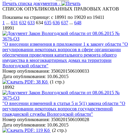
Печать списка документов -
СПИСОК ОПУБЛИКОВАННЫХ ПРАВОВЫХ АКТОВ
Показаны на странице: с 18991 по 19020 из 19411
1
...
631
632
633
634
635
636
637
...
648
18991
Закон Вологодской области от 08.06.2015 №
3676-ОЗ
"О внесении изменения в приложение 1 к закону области "О
регулировании некоторых вопросов в сфере организации
обеспечения проведения капитального ремонта общего
имущества в многоквартирных домах на территории
Вологодской области"
Номер опубликования:
3500201506100033
Дата опубликования:
10.06.2015
PDF:
38 Кб
(1 стр.)
18992
Закон Вологодской области от 08.06.2015 №
3675-ОЗ
"О внесении изменений в статьи 5 и 5(1) закона области "О
регулировании некоторых вопросов государственной
гражданской службы Вологодской области"
Номер опубликования:
3500201506100028
Дата опубликования:
10.06.2015
PDF:
119 Кб
(2 стр.)