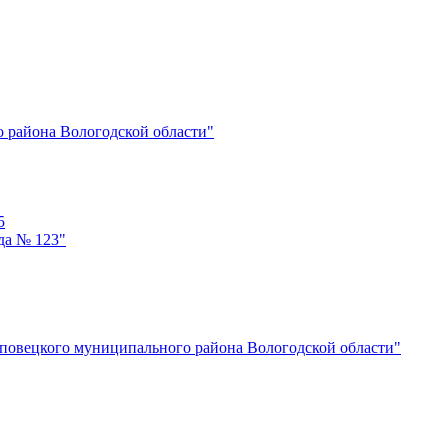
о района Вологодской области"
5
да № 123"
реповецкого муниципального района Вологодской области"