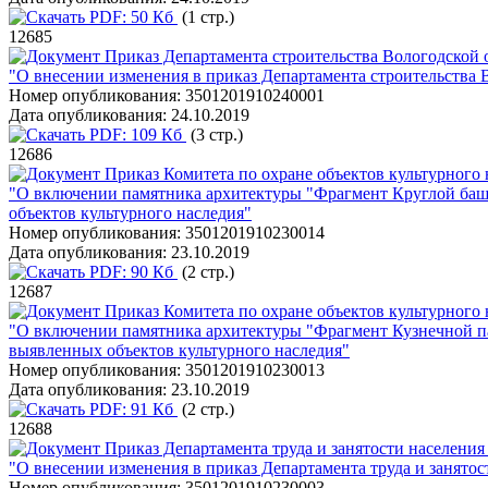
PDF:
50 Кб
(1 стр.)
12685
Приказ Департамента строительства Вологодской о
"О внесении изменения в приказ Департамента строительства В
Номер опубликования:
3501201910240001
Дата опубликования:
24.10.2019
PDF:
109 Кб
(3 стр.)
12686
Приказ Комитета по охране объектов культурного 
"О включении памятника архитектуры "Фрагмент Круглой башни
объектов культурного наследия"
Номер опубликования:
3501201910230014
Дата опубликования:
23.10.2019
PDF:
90 Кб
(2 стр.)
12687
Приказ Комитета по охране объектов культурного 
"О включении памятника архитектуры "Фрагмент Кузнечной пала
выявленных объектов культурного наследия"
Номер опубликования:
3501201910230013
Дата опубликования:
23.10.2019
PDF:
91 Кб
(2 стр.)
12688
Приказ Департамента труда и занятости населения
"О внесении изменения в приказ Департамента труда и занятост
Номер опубликования:
3501201910230003