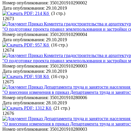
Номер опубликования:
3501201910290002
Дата опубликования:
29.10.2019
PDF:
214 Кб
(3 стр.)
12673
Приказ Комитета градостроительства и архитектур
"О подготовке проекта правил землепользования и застройки 
Номер опубликования:
3501201910290004
Дата опубликования:
29.10.2019
PDF:
957 Кб
(16 стр.)
12674
Приказ Комитета градостроительства и архитектур
"О подготовке проекта правил землепользования и застройки
Номер опубликования:
3501201910290003
Дата опубликования:
29.10.2019
PDF:
938 Кб
(16 стр.)
12675
Приказ Департамента труда и занятости населения
"О внесении изменения в приказ Департамента труда и занятос
Номер опубликования:
3501201910280006
Дата опубликования:
28.10.2019
PDF:
1312 Кб
(21 стр.)
12676
Приказ Департамента труда и занятости населения
"О внесении изменения в приказ Департамента труда и занятос
Номер опубликования:
3501201910280003