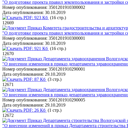
"О подготовке проекта правил землепользования и застройки 
Номер опубликования:
3501201910300002
Дата опубликования:
30.10.2019
PDF:
923 Кб
(16 стр.)
12669
Приказ Комитета градостроительства и архитектур
"О подготовке проекта правил землепользования и застройки 
Номер опубликования:
3501201910300001
Дата опубликования:
30.10.2019
PDF:
921 Кб
(16 стр.)
12670
Приказ Департамента здравоохранения Вологодско
"О внесении изменения в приказ департамента здравоохранения
Номер опубликования:
3501201910290001
Дата опубликования:
29.10.2019
PDF:
87 Кб
(3 стр.)
12671
Приказ Департамента здравоохранения Вологодско
"О внесении изменения в приказ департамента здравоохранения
Номер опубликования:
3501201910290005
Дата опубликования:
29.10.2019
PDF:
26 Кб
(1 стр.)
12672
Приказ Департамента строительства Вологодской о
"О внесении изменений в приказ Департамента строительства В