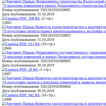
Приказ Департамента строительства Вологодской о
"О внесении изменения в приказ Департамента строительства В
Номер опубликования:
3501201910310005
Дата опубликования:
31.10.2019
PDF:
108 Кб
(2 стр.)
12665
Приказ Комитета градостроительства и архитектур
"О подготовке проекта правил землепользования и застройки
Номер опубликования:
3501201910310003
Дата опубликования:
31.10.2019
PDF:
913 Кб
(16 стр.)
12666
Приказ Департамента государственного управлени
"О внесении изменений в приказ Департамента государственно
Номер опубликования:
3501201910300003
Дата опубликования:
30.10.2019
PDF:
29 Кб
(1 стр.)
12667
Приказ Комитета градостроительства и архитектур
"О подготовке проекта о внесении изменений в правила земле
Номер опубликования:
3501201910300004
Дата опубликования:
30.10.2019
PDF:
942 Кб
(16 стр.)
12668
Приказ Комитета градостроительства и архитектур