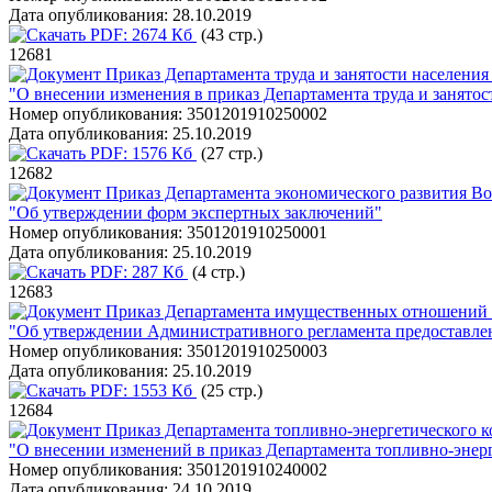
Дата опубликования:
28.10.2019
PDF:
2674 Кб
(43 стр.)
12681
Приказ Департамента труда и занятости населения
"О внесении изменения в приказ Департамента труда и занятос
Номер опубликования:
3501201910250002
Дата опубликования:
25.10.2019
PDF:
1576 Кб
(27 стр.)
12682
Приказ Департамента экономического развития Во
"Об утверждении форм экспертных заключений"
Номер опубликования:
3501201910250001
Дата опубликования:
25.10.2019
PDF:
287 Кб
(4 стр.)
12683
Приказ Департамента имущественных отношений В
"Об утверждении Административного регламента предоставлен
Номер опубликования:
3501201910250003
Дата опубликования:
25.10.2019
PDF:
1553 Кб
(25 стр.)
12684
Приказ Департамента топливно-энергетического к
"О внесении изменений в приказ Департамента топливно-энерг
Номер опубликования:
3501201910240002
Дата опубликования:
24.10.2019