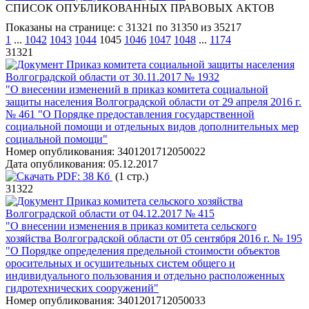
СПИСОК ОПУБЛИКОВАННЫХ ПРАВОВЫХ АКТОВ
Показаны на странице: с 31321 по 31350 из 35217
1
...
1042
1043
1044
1045
1046
1047
1048
...
1174
31321
Приказ комитета социальной защиты населения
Волгоградской области от 30.11.2017 № 1932
"О внесении изменений в приказ комитета социальной
защиты населения Волгоградской области от 29 апреля 2016 г.
№ 461 "О Порядке предоставления государственной
социальной помощи и отдельных видов дополнительных мер
социальной помощи"
Номер опубликования:
3401201712050022
Дата опубликования:
05.12.2017
PDF:
38 Кб
(1 стр.)
31322
Приказ комитета сельского хозяйства
Волгоградской области от 04.12.2017 № 415
"О внесении изменения в приказ комитета сельского
хозяйства Волгоградской области от 05 сентября 2016 г. № 195
"О Порядке определения предельной стоимости объектов
оросительных и осушительных систем общего и
индивидуального пользования и отдельно расположенных
гидротехнических сооружений"
Номер опубликования:
3401201712050033