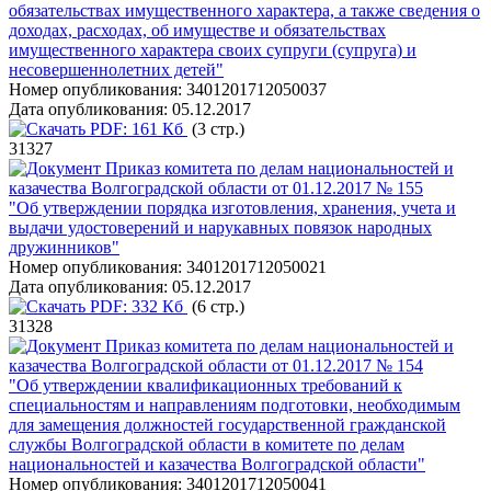
обязательствах имущественного характера, а также сведения о
доходах, расходах, об имуществе и обязательствах
имущественного характера своих супруги (супруга) и
несовершеннолетних детей"
Номер опубликования:
3401201712050037
Дата опубликования:
05.12.2017
PDF:
161 Кб
(3 стр.)
31327
Приказ комитета по делам национальностей и
казачества Волгоградской области от 01.12.2017 № 155
"Об утверждении порядка изготовления, хранения, учета и
выдачи удостоверений и нарукавных повязок народных
дружинников"
Номер опубликования:
3401201712050021
Дата опубликования:
05.12.2017
PDF:
332 Кб
(6 стр.)
31328
Приказ комитета по делам национальностей и
казачества Волгоградской области от 01.12.2017 № 154
"Об утверждении квалификационных требований к
специальностям и направлениям подготовки, необходимым
для замещения должностей государственной гражданской
службы Волгоградской области в комитете по делам
национальностей и казачества Волгоградской области"
Номер опубликования:
3401201712050041