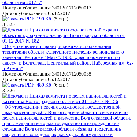
области на 2017 г."
Номер опубликования:
3401201712050017
Дата опубликования:
05.12.2017
PDF:
199 Кб
(5 стр.)
31325
Приказ комитета государственной охраны
объектов культурного наследия Волгоградской области от
01.12.2017 № 182
"Об установлении границ и режима использования
территории объекта культурного наследия регионального
значения "Ресторан "Маяк", 1956 г., расположенного по
адресу: г. Волгоград, Центральный район, Набережная им. 62-
й Армии"
Номер опубликования:
3401201712050038
Дата опубликования:
05.12.2017
PDF:
489 Кб
(6 стр.)
31326
Приказ комитета по делам национальностей и
казачества Волгоградской области от 01.12.2017 № 156
"Об утверждении перечня должностей государственной
гражданской службы Волгоградской области в комитете по
делам национальностей и казачества Волгоградской области,
при замещении которых государственные гражданские
служащие Волгоградской области обязаны представлять
сведения о своих доходах, расходах, об имуществе и