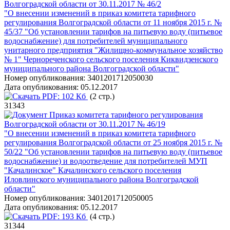
Волгоградской области от 30.11.2017 № 46/2
"О внесении изменений в приказ комитета тарифного
регулирования Волгоградской области от 11 ноября 2015 г. №
45/37 "Об установлении тарифов на питьевую воду (питьевое
водоснабжение) для потребителей муниципального
унитарного предприятия "Жилищно-коммунальное хозяйство
№ 1" Чернореченского сельского поселения Киквидзенского
муниципального района Волгоградской области"
Номер опубликования:
3401201712050030
Дата опубликования:
05.12.2017
PDF:
102 Кб
(2 стр.)
31343
Приказ комитета тарифного регулирования
Волгоградской области от 30.11.2017 № 46/19
"О внесении изменений в приказ комитета тарифного
регулирования Волгоградской области от 25 ноября 2015 г. №
50/22 "Об установлении тарифов на питьевую воду (питьевое
водоснабжение) и водоотведение для потребителей МУП
"Качалинское" Качалинского сельского поселения
Иловлинского муниципального района Волгоградской
области"
Номер опубликования:
3401201712050005
Дата опубликования:
05.12.2017
PDF:
193 Кб
(4 стр.)
31344