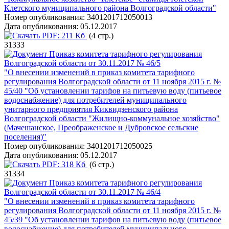
Клетского муниципального района Волгоградской области"
Номер опубликования:
3401201712050013
Дата опубликования:
05.12.2017
PDF:
211 Кб
(4 стр.)
31333
Приказ комитета тарифного регулирования
Волгоградской области от 30.11.2017 № 46/5
"О внесении изменений в приказ комитета тарифного
регулирования Волгоградской области от 11 ноября 2015 г. №
45/40 "Об установлении тарифов на питьевую воду (питьевое
водоснабжение) для потребителей муниципального
унитарного предприятия Киквидзенского района
Волгоградской области "Жилищно-коммунальное хозяйство"
(Мачешанское, Преображенское и Дубровское сельские
поселения)"
Номер опубликования:
3401201712050025
Дата опубликования:
05.12.2017
PDF:
318 Кб
(6 стр.)
31334
Приказ комитета тарифного регулирования
Волгоградской области от 30.11.2017 № 46/4
"О внесении изменений в приказ комитета тарифного
регулирования Волгоградской области от 11 ноября 2015 г. №
45/39 "Об установлении тарифов на питьевую воду (питьевое
водоснабжение) для потребителей муниципального