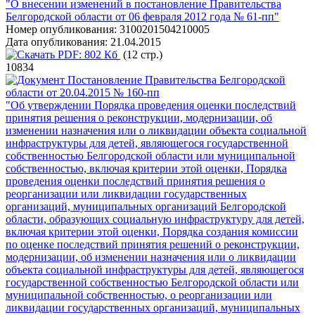
"О внесении изменений в постановление Правительства
Белгородской области от 06 февраля 2012 года № 61-пп"
Номер опубликования:
3100201504210005
Дата опубликования:
21.04.2015
PDF:
802 Кб
(12 стр.)
10834
Постановление Правительства Белгородской
области от 20.04.2015 № 160-пп
"Об утверждении Порядка проведения оценки последствий
принятия решения о реконструкции, модернизации, об
изменении назначения или о ликвидации объекта социальной
инфраструктуры для детей, являющегося государственной
собственностью Белгородской области или муниципальной
собственностью, включая критерии этой оценки, Порядка
проведения оценки последствий принятия решения о
реорганизации или ликвидации государственных
организаций, муниципальных организаций Белгородской
области, образующих социальную инфраструктуру для детей,
включая критерии этой оценки, Порядка создания комиссии
по оценке последствий принятия решений о реконструкции,
модернизации, об изменении назначения или о ликвидации
объекта социальной инфраструктуры для детей, являющегося
государственной собственностью Белгородской области или
муниципальной собственностью, о реорганизации или
ликвидации государственных организаций, муниципальных