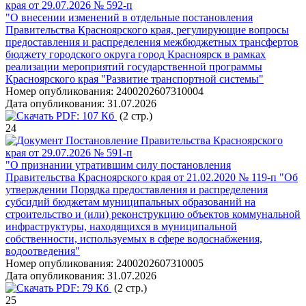
края от 29.07.2026 № 592-п
"О внесении изменений в отдельные постановления
Правительства Красноярского края, регулирующие вопросы
предоставления и распределения межбюджетных трансфертов
бюджету городского округа город Красноярск в рамках
реализации мероприятий государственной программы
Красноярского края "Развитие транспортной системы"
Номер опубликования:
2400202607310004
Дата опубликования:
31.07.2026
PDF:
107 Кб
(2 стр.)
24
Постановление Правительства Красноярского
края от 29.07.2026 № 591-п
"О признании утратившим силу постановления
Правительства Красноярского края от 21.02.2020 № 119-п "Об
утверждении Порядка предоставления и распределения
субсидий бюджетам муниципальных образований на
строительство и (или) реконструкцию объектов коммунальной
инфраструктуры, находящихся в муниципальной
собственности, используемых в сфере водоснабжения,
водоотведения"
Номер опубликования:
2400202607310005
Дата опубликования:
31.07.2026
PDF:
79 Кб
(2 стр.)
25