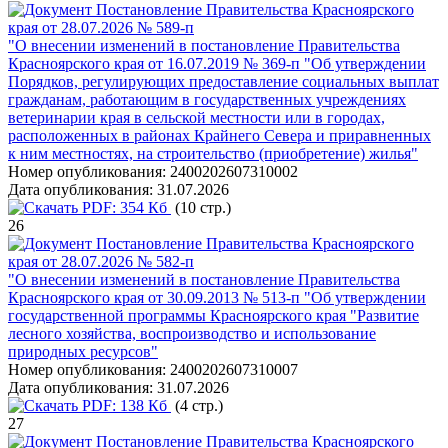
Постановление Правительства Красноярского
края от 28.07.2026 № 589-п
"О внесении изменений в постановление Правительства
Красноярского края от 16.07.2019 № 369-п "Об утверждении
Порядков, регулирующих предоставление социальных выплат
гражданам, работающим в государственных учреждениях
ветеринарии края в сельской местности или в городах,
расположенных в районах Крайнего Севера и приравненных
к ним местностях, на строительство (приобретение) жилья"
Номер опубликования:
2400202607310002
Дата опубликования:
31.07.2026
PDF:
354 Кб
(10 стр.)
26
Постановление Правительства Красноярского
края от 28.07.2026 № 582-п
"О внесении изменений в постановление Правительства
Красноярского края от 30.09.2013 № 513-п "Об утверждении
государственной программы Красноярского края "Развитие
лесного хозяйства, воспроизводство и использование
природных ресурсов"
Номер опубликования:
2400202607310007
Дата опубликования:
31.07.2026
PDF:
138 Кб
(4 стр.)
27
Постановление Правительства Красноярского