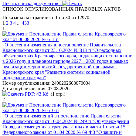
Печать списка документов -
СПИСОК ОПУБЛИКОВАННЫХ ПРАВОВЫХ АКТОВ
Показаны на странице: с 1 по 30 из 12970
1
2
3
4
...
433
1
Постановление Правительства Красноярского
края от 06.08.2026 № 611-п
"О внесении изменения в постановление Правительства
Красноярского края от 23.10.2024 № 813-п "О расходных
обязательствах Красноярского края, подлежащих исполнению
в 2026 году и плановом периоде 2027—2028 годов в рамках
реализации мероприятий государственной программы
Красноярского края "Развитие системы социальной
поддержки граждан"
Номер опубликования:
2400202608070004
Дата опубликования:
07.08.2026
PDF:
43 Кб
(1 стр.)
2
Постановление Правительства Красноярского
края от 06.08.2026 № 610-п
"О внесении изменений в постановление Правительства
Красноярского края от 10.04.2024 № 249-п "Об утверждении
Порядка возмещения затрат, указанных в части 1 статьи 15
Федерального закона от 01.04.2020 № 69-ФЗ "О защите и