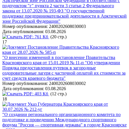
Арктической зоне Российской Федерации в соответствии с
подпунктом "г" пункта 2 части 3 статьи 2 Федерального
закона от 13.07.2020 № 193-ФЗ "О государственной
поддержке предпринимательской деятельности в Арктической
зоне Российской Федерации"
Номер опубликования:
2400202608030003
Дата опубликования:
03.08.2026
PDF:
761 Кб
(20 стр.)
17
Постановление Правительства Красноярского
края от 28.07.2026 № 585-п
"О внесении изменений в постановление Правительства
Красноярского края от 15.01.2019 № 11-п "Об утверждении
Порядка предоставления путевок в загородные
оздоровительные лагеря с частичной оплатой их стоимости за
счет средств краевого бюджета"
Номер опубликования:
2400202608030002
Дата опубликования:
03.08.2026
PDF:
403 Кб
(12 стр.)
18
Указ Губернатора Красноярского края от
30.07.2026 № 212-уг
"О создании регионального организационного комитета по
подготовке и проведению Международного спортивного
форума "Россия — спортивная держава" в городе Красноярске