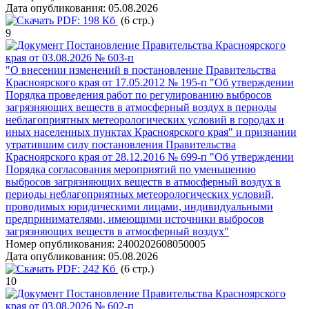
Дата опубликования:
05.08.2026
PDF:
198 Кб
(6 стр.)
9
Постановление Правительства Красноярского
края от 03.08.2026 № 603-п
"О внесении изменений в постановление Правительства
Красноярского края от 17.05.2012 № 195-п "Об утверждении
Порядка проведения работ по регулированию выбросов
загрязняющих веществ в атмосферный воздух в периоды
неблагоприятных метеорологических условий в городах и
иных населенных пунктах Красноярского края" и признании
утратившим силу постановления Правительства
Красноярского края от 28.12.2016 № 699-п "Об утверждении
Порядка согласования мероприятий по уменьшению
выбросов загрязняющих веществ в атмосферный воздух в
периоды неблагоприятных метеорологических условий,
проводимых юридическими лицами, индивидуальными
предпринимателями, имеющими источники выбросов
загрязняющих веществ в атмосферный воздух"
Номер опубликования:
2400202608050005
Дата опубликования:
05.08.2026
PDF:
242 Кб
(6 стр.)
10
Постановление Правительства Красноярского
края от 03.08.2026 № 602-п