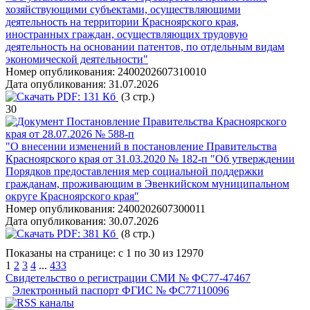
хозяйствующими субъектами, осуществляющими
деятельность на территории Красноярского края,
иностранных граждан, осуществляющих трудовую
деятельность на основании патентов, по отдельным видам
экономической деятельности"
Номер опубликования:
2400202607310010
Дата опубликования:
31.07.2026
PDF:
131 Кб
(3 стр.)
30
Постановление Правительства Красноярского
края от 28.07.2026 № 588-п
"О внесении изменений в постановление Правительства
Красноярского края от 31.03.2020 № 182-п "Об утверждении
Порядков предоставления мер социальной поддержки
гражданам, проживающим в Эвенкийском муниципальном
округе Красноярского края"
Номер опубликования:
2400202607300011
Дата опубликования:
30.07.2026
PDF:
381 Кб
(8 стр.)
Показаны на странице: с 1 по 30 из 12970
1
2
3
4
...
433
Свидетельство о регистрации СМИ № ФС77-47467
Электронный паспорт ФГИС № ФС77110096