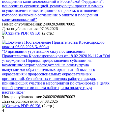
поощрении капиталовложений в Российской Федерации",
понесенных организацией, реализующей проект, в рамках
осуществления инвестиционного проекта, в отношении
которого заключено соглашение о защите и поощрении
капиталовложений"
Номер опубликования:
2400202608070005
Дата опубликования:
07.08.2026
PDF:
89 Кб
(2 стр.)
3
Постановление Правительства Красноярского
края от 06.08.2026 № 609-п
"О признании утратившим силу постановления
Правительства Красноярского края от 18.02.2020 № 112-п "Об
утверждении Порядка предоставления субсидии на
возмещение затрат работодателей на оплату труда
выпускников образовательных организаций высшего
образования и профессиональных образовательных
организаций, безработных и ищущих работу граждан,
принимающих участие в мероприятии по стажировке в целях
приобретения ими опыта работы‚ и на оплату труда
наставников"
Номер опубликования:
2400202608070003
Дата опубликования:
07.08.2026
PDF:
60 Кб
(2 стр.)
4