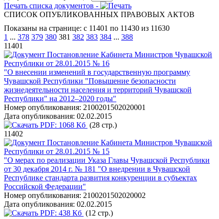
Печать списка документов -
СПИСОК ОПУБЛИКОВАННЫХ ПРАВОВЫХ АКТОВ
Показаны на странице: с 11401 по 11430 из 11630
1
...
378
379
380
381
382
383
384
...
388
11401
Постановление Кабинета Министров Чувашской
Республики от 28.01.2015 № 16
"О внесении изменений в государственную программу
Чувашской Республики "Повышение безопасности
жизнедеятельности населения и территорий Чувашской
Республики" на 2012–2020 годы"
Номер опубликования:
2100201502020001
Дата опубликования:
02.02.2015
PDF:
1068 Кб
(28 стр.)
11402
Постановление Кабинета Министров Чувашской
Республики от 28.01.2015 № 15
"О мерах по реализации Указа Главы Чувашской Республики
от 30 декабря 2014 г. № 181 "О внедрении в Чувашской
Республике стандарта развития конкуренции в субъектах
Российской Федерации"
Номер опубликования:
2100201502020002
Дата опубликования:
02.02.2015
PDF:
438 Кб
(12 стр.)