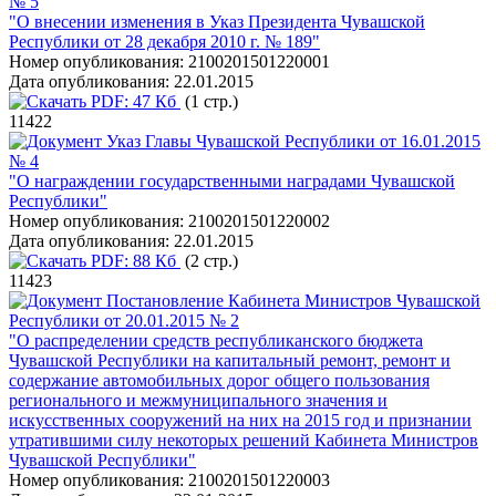
№ 5
"О внесении изменения в Указ Президента Чувашской
Республики от 28 декабря 2010 г. № 189"
Номер опубликования:
2100201501220001
Дата опубликования:
22.01.2015
PDF:
47 Кб
(1 стр.)
11422
Указ Главы Чувашской Республики от 16.01.2015
№ 4
"О награждении государственными наградами Чувашской
Республики"
Номер опубликования:
2100201501220002
Дата опубликования:
22.01.2015
PDF:
88 Кб
(2 стр.)
11423
Постановление Кабинета Министров Чувашской
Республики от 20.01.2015 № 2
"О распределении средств республиканского бюджета
Чувашской Республики на капитальный ремонт, ремонт и
содержание автомобильных дорог общего пользования
регионального и межмуниципального значения и
искусственных сооружений на них на 2015 год и признании
утратившими силу некоторых решений Кабинета Министров
Чувашской Республики"
Номер опубликования:
2100201501220003