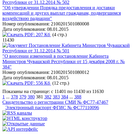
Республики от 31.12.2014 № 502
"Об утверждении Порядка предоставления и доставки
компенсаций и других выплат гражданам, подвергшимся
воздействию радиации"
Номер опубликования:
2100201501080008
Дата опубликования:
08.01.2015
PDF:
207 Кб
(4 стр.)
11430
Постановление Кабинета Министров Чувашской
Республики от 31.12.2014 № 501
"О внесении изменений в постановление Кабинета
Министров Чувашской Республики от 15 декабря 2008 г. №
384"
Номер опубликования:
2100201501080012
Дата опубликования:
08.01.2015
PDF:
556 Кб
(12 стр.)
Показаны на странице: с 11401 по 11430 из 11630
1
...
378
379
380
381
382
383
384
...
388
Свидетельство о регистрации СМИ № ФС77-47467
Электронный паспорт ФГИС № ФС77110096