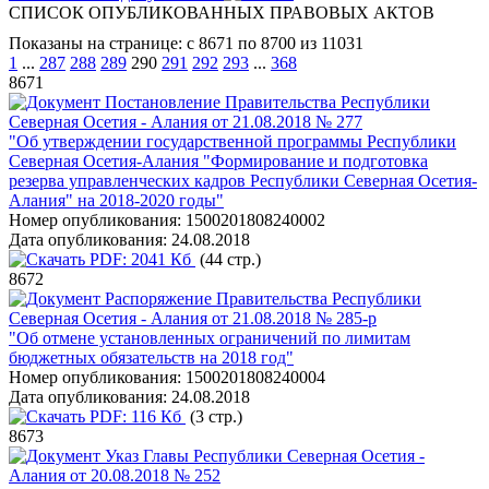
СПИСОК ОПУБЛИКОВАННЫХ ПРАВОВЫХ АКТОВ
Показаны на странице: с 8671 по 8700 из 11031
1
...
287
288
289
290
291
292
293
...
368
8671
Постановление Правительства Республики
Северная Осетия - Алания от 21.08.2018 № 277
"Об утверждении государственной программы Республики
Северная Осетия-Алания "Формирование и подготовка
резерва управленческих кадров Республики Северная Осетия-
Алания" на 2018-2020 годы"
Номер опубликования:
1500201808240002
Дата опубликования:
24.08.2018
PDF:
2041 Кб
(44 стр.)
8672
Распоряжение Правительства Республики
Северная Осетия - Алания от 21.08.2018 № 285-р
"Об отмене установленных ограничений по лимитам
бюджетных обязательств на 2018 год"
Номер опубликования:
1500201808240004
Дата опубликования:
24.08.2018
PDF:
116 Кб
(3 стр.)
8673
Указ Главы Республики Северная Осетия -
Алания от 20.08.2018 № 252