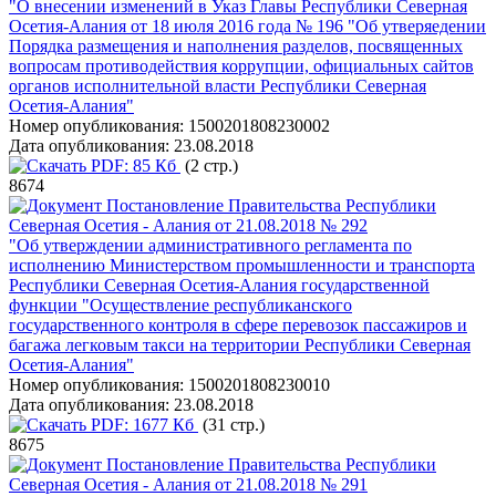
"О внесении изменений в Указ Главы Республики Северная
Осетия-Алания от 18 июля 2016 года № 196 "Об утверяедении
Порядка размещения и наполнения разделов, посвященных
вопросам противодействия коррупции, официальных сайтов
органов исполнительной власти Республики Северная
Осетия-Алания"
Номер опубликования:
1500201808230002
Дата опубликования:
23.08.2018
PDF:
85 Кб
(2 стр.)
8674
Постановление Правительства Республики
Северная Осетия - Алания от 21.08.2018 № 292
"Об утверждении административного регламента по
исполнению Министерством промышленности и транспорта
Республики Северная Осетия-Алания государственной
функции "Осуществление республиканского
государственного контроля в сфере перевозок пассажиров и
багажа легковым такси на территории Республики Северная
Осетия-Алания"
Номер опубликования:
1500201808230010
Дата опубликования:
23.08.2018
PDF:
1677 Кб
(31 стр.)
8675
Постановление Правительства Республики
Северная Осетия - Алания от 21.08.2018 № 291