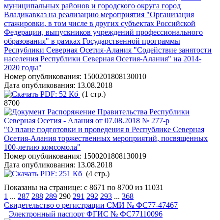
муниципальных районов и городского округа город
Владикавказ на реализацию мероприятия "Организация
стажировки, в том числе в других субъектах Российской
Федерации, выпускников учреждений профессионального
образования" в рамках Государственной программы
Республики Северная Осетия-Алания "Содействие занятости
населения Республики Северная Осетия-Алания" на 2014-
2020 годы"
Номер опубликования:
1500201808130010
Дата опубликования:
13.08.2018
PDF:
52 Кб
(1 стр.)
8700
Распоряжение Правительства Республики
Северная Осетия - Алания от 07.08.2018 № 277-р
"О плане подготовки и проведения в Республике Северная
Осетия-Алания торжественных мероприятий, посвященных
100-летию комсомола"
Номер опубликования:
1500201808130019
Дата опубликования:
13.08.2018
PDF:
251 Кб
(4 стр.)
Показаны на странице: с 8671 по 8700 из 11031
1
...
287
288
289
290
291
292
293
...
368
Свидетельство о регистрации СМИ № ФС77-47467
Электронный паспорт ФГИС № ФС77110096