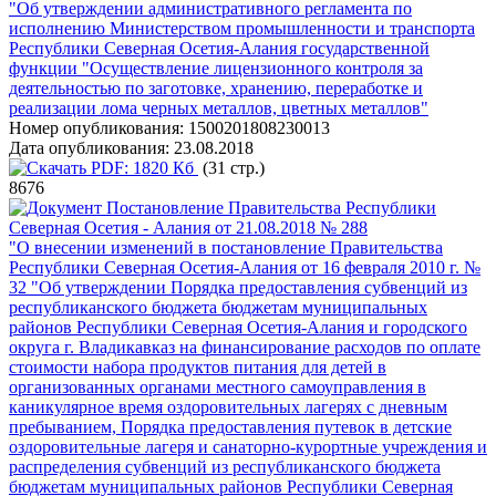
"Об утверждении административного регламента по
исполнению Министерством промышленности и транспорта
Республики Северная Осетия-Алания государственной
функции "Осуществление лицензионного контроля за
деятельностью по заготовке, хранению, переработке и
реализации лома черных металлов, цветных металлов"
Номер опубликования:
1500201808230013
Дата опубликования:
23.08.2018
PDF:
1820 Кб
(31 стр.)
8676
Постановление Правительства Республики
Северная Осетия - Алания от 21.08.2018 № 288
"О внесении изменений в постановление Правительства
Республики Северная Осетия-Алания от 16 февраля 2010 г. №
32 "Об утверждении Порядка предоставления субвенций из
республиканского бюджета бюджетам муниципальных
районов Республики Северная Осетия-Алания и городского
округа г. Владикавказ на финансирование расходов по оплате
стоимости набора продуктов питания для детей в
организованных органами местного самоуправления в
каникулярное время оздоровительных лагерях с дневным
пребыванием, Порядка предоставления путевок в детские
оздоровительные лагеря и санаторно-курортные учреждения и
распределения субвенций из республиканского бюджета
бюджетам муниципальных районов Республики Северная