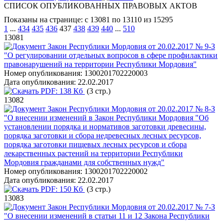
СПИСОК ОПУБЛИКОВАННЫХ ПРАВОВЫХ АКТОВ
Показаны на странице: с 13081 по 13110 из 15295
1
...
434
435
436
437
438
439
440
...
510
13081
Закон Республики Мордовия от 20.02.2017 № 9-З
"О регулировании отдельных вопросов в сфере профилактики
правонарушений на территории Республики Мордовия"
Номер опубликования:
1300201702220003
Дата опубликования:
22.02.2017
PDF:
138 Кб
(3 стр.)
13082
Закон Республики Мордовия от 20.02.2017 № 8-З
"О внесении изменений в Закон Республики Мордовия "Об
установлении порядка и нормативов заготовки древесины,
порядка заготовки и сбора недревесных лесных ресурсов,
порядка заготовки пищевых лесных ресурсов и сбора
лекарственных растений на территории Республики
Мордовия гражданами для собственных нужд"
Номер опубликования:
1300201702220002
Дата опубликования:
22.02.2017
PDF:
150 Кб
(3 стр.)
13083
Закон Республики Мордовия от 20.02.2017 № 7-З
"О внесении изменений в статьи 11 и 12 Закона Республики