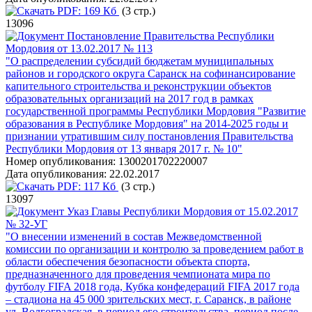
PDF:
169 Кб
(3 стр.)
13096
Постановление Правительства Республики
Мордовия от 13.02.2017 № 113
"О распределении субсидий бюджетам муниципальных
районов и городского округа Саранск на софинансирование
капительного строительства и реконструкции объектов
образовательных организаций на 2017 год в рамках
государственной программы Республики Мордовия "Развитие
образования в Республике Мордовия" на 2014-2025 годы и
признании утратившим силу постановления Правительства
Республики Мордовия от 13 января 2017 г. № 10"
Номер опубликования:
1300201702220007
Дата опубликования:
22.02.2017
PDF:
117 Кб
(3 стр.)
13097
Указ Главы Республики Мордовия от 15.02.2017
№ 32-УГ
"О внесении изменений в состав Межведомственной
комиссии по организации и контролю за проведением работ в
области обеспечения безопасности объекта спорта,
предназначенного для проведения чемпионата мира по
футболу FIFA 2018 года, Кубка конфедераций FIFA 2017 года
– стадиона на 45 000 зрительских мест, г. Саранск, в районе
ул. Волгоградская, в период его строительства, период после