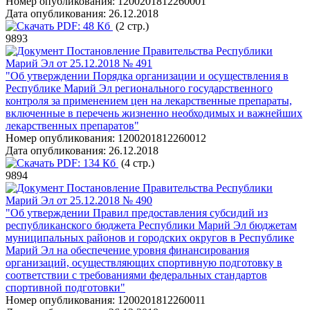
Номер опубликования:
1200201812260001
Дата опубликования:
26.12.2018
PDF:
48 Кб
(2 стр.)
9893
Постановление Правительства Республики
Марий Эл от 25.12.2018 № 491
"Об утверждении Порядка организации и осуществления в
Республике Марий Эл регионального государственного
контроля за применением цен на лекарственные препараты,
включенные в перечень жизненно необходимых и важнейших
лекарственных препаратов"
Номер опубликования:
1200201812260012
Дата опубликования:
26.12.2018
PDF:
134 Кб
(4 стр.)
9894
Постановление Правительства Республики
Марий Эл от 25.12.2018 № 490
"Об утверждении Правил предоставления субсидий из
республиканского бюджета Республики Марий Эл бюджетам
муниципальных районов и городских округов в Республике
Марий Эл на обеспечение уровня финансирования
организаций, осуществляющих спортивную подготовку в
соответствии с требованиями федеральных стандартов
спортивной подготовки"
Номер опубликования:
1200201812260011