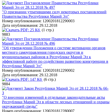
Постановление Правительства Республики
Марий Эл от 28.12.2018 № 497
"О признании утратившими силу некоторых постановлений
Правительства Республики Марий Эл"
Номер опубликования:
1200201812290003
Дата опубликования:
29.12.2018
PDF:
25 Кб
(1 стр.)
9883
Постановление Правительства Республики
Марий Эл от 28.12.2018 № 496
"Об утверждении Положения о системе мотивации органов
местного самоуправления городских округов и
муниципальных районов в Республике Марий Эл к
эффективной работе по содействию развитию конкуренции в
Республике Марий Эл"
Номер опубликования:
1200201812290002
Дата опубликования:
29.12.2018
PDF:
147 Кб
(6 стр.)
9884
Закон Республики Марий Эл от 28.12.2018 № 66-
З
"О внесении изменений в отдельные законодательные акты
Республики Марий Эл в области лесных отношений и охраны
окружающей среды"
Номер опубликования:
1200201812280007