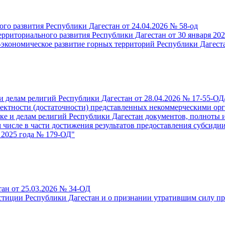
го развития Республики Дагестан от 24.04.2026 № 58-од
рриториального развития Республики Дагестан от 30 января 202
экономическое развитие горных территорий Республики Дагест
 делам религий Республики Дагестан от 28.04.2026 № 17-55-ОД
ектности (достаточности) представленных некоммерческими ор
ке и делам религий Республики Дагестан документов, полноты 
м числе в части достижения результатов предоставления субси
 2025 года № 179-ОД"
ан от 25.03.2026 № 34-ОД
тиции Республики Дагестан и о признании утратившим силу пр