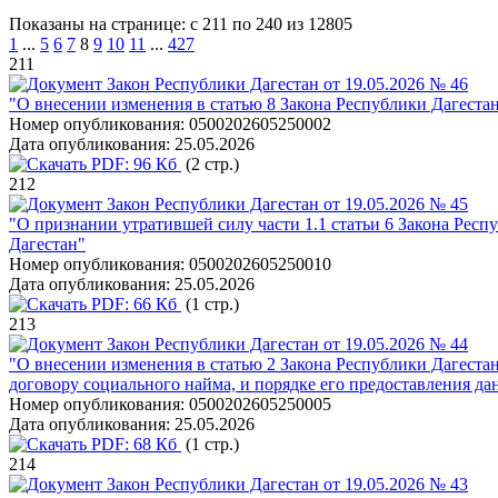
Показаны на странице: с 211 по 240 из 12805
1
...
5
6
7
8
9
10
11
...
427
211
Закон Республики Дагестан от 19.05.2026 № 46
"О внесении изменения в статью 8 Закона Республики Дагеста
Номер опубликования:
0500202605250002
Дата опубликования:
25.05.2026
PDF:
96 Кб
(2 стр.)
212
Закон Республики Дагестан от 19.05.2026 № 45
"О признании утратившей силу части 1.1 статьи 6 Закона Рес
Дагестан"
Номер опубликования:
0500202605250010
Дата опубликования:
25.05.2026
PDF:
66 Кб
(1 стр.)
213
Закон Республики Дагестан от 19.05.2026 № 44
"О внесении изменения в статью 2 Закона Республики Дагест
договору социального найма, и порядке его предоставления д
Номер опубликования:
0500202605250005
Дата опубликования:
25.05.2026
PDF:
68 Кб
(1 стр.)
214
Закон Республики Дагестан от 19.05.2026 № 43