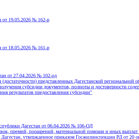
 от 19.05.2026 № 162-р
 от 18.05.2026 № 161-р
ан от 27.04.2026 № 102-од
 (достаточности) представленных Дагестанской региональной 
получения субсидии документов, полноты и достоверности соде
ения результатов предоставления субсидии"
публики Дагестан от 06.04.2026 № 106-ОД
авок, премий, поощрений, материальной помощи и иных выпла
Дагестан, утвержденное приказом Госжилинспекции РД от 20 ок