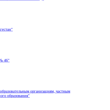
гестан"
 № 46"
 образовательным организациям, частным
ого образования"