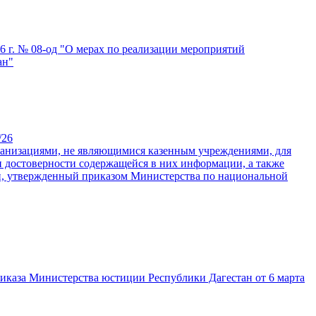
6 г. № 08-од "О мерах по реализации мероприятий
ан"
/26
ганизациями, не являющимися казенным учреждениями, для
и достоверности содержащейся в них информации, а также
дии, утвержденный приказом Министерства по национальной
иказа Министерства юстиции Республики Дагестан от 6 марта