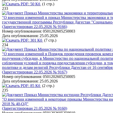
PDF:
50 Кб
(1 стр.)
233
Приказ Министерства экономики и территориально
"О внесении изменений в приказ Министерства экономики и те
государственной программы Республики Дагестан "Социально-
(Зарегистрирован 22.05.2026 № 9166)
Номер опубликования:
0501202605250003
Дата опубликования:
25.05.2026
PDF:
301 Кб
(7 стр.)
234
Приказ Министерства по национальной политике и
"О внесении изменений в Порядок проведения проверок компл
получения субсидии, в Министерство по национальной полити
соблюдения условий и порядка предоставления субсидии, в то
политике и делам религий Республики Дагестан от 16 сентября
(Зарегистрирован 22.05.2026 № 9167)
Номер опубликования:
0501202605250005
Дата опубликования:
25.05.2026
PDF:
85 Кб
(2 стр.)
235
Приказ Министерства юстиции Республики Дагест
"О внесении изменений в некоторые приказы Министерства юс
2018 № 40-ОД"
(Зарегистрирован 21.05.2026 № 9160)
Номер опубликования:
0501202605250010