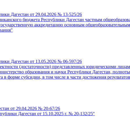
ики Дагестан от 29.04.2026 № 13-525/26
бликанского бюджета Республики Дагестан частным общеобразо
осударственную аккредитацию основным общеобразовательным 
вания"
ики Дагестан от 13.05.2026 № 06-597/26
лектности (достаточности) представленных юридическими лиц
инистерство образования и науки Республики Дагестан, полноты
а в форме субсидии, в том числе в части достижения результато
тан от 29.04.2026 № 20-67/26
ублики Дагестан от 15.10.2025 г. № 20-132/25"