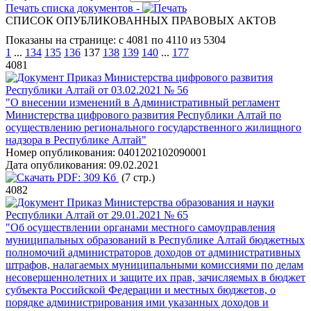
Печать списка документов -
СПИСОК ОПУБЛИКОВАННЫХ ПРАВОВЫХ АКТОВ
Показаны на странице: с 4081 по 4110 из 5304
1
...
134
135
136
137
138
139
140
...
177
4081
Приказ Министерства цифрового развития
Республики Алтай от 03.02.2021 № 56
"О внесении изменений в Административный регламент
Министерства цифрового развития Республики Алтай по
осуществлению регионального государственного жилищного
надзора в Республике Алтай"
Номер опубликования:
0401202102090001
Дата опубликования:
09.02.2021
PDF:
309 Кб
(7 стр.)
4082
Приказ Министерства образования и науки
Республики Алтай от 29.01.2021 № 65
"Об осуществлении органами местного самоуправления
муниципальных образований в Республике Алтай бюджетных
полномочий администраторов доходов от административных
штрафов, налагаемых муниципальными комиссиями по делам
несовершеннолетних и защите их прав, зачисляемых в бюджет
субъекта Российской Федерации и местных бюджетов, о
порядке администрирования ими указанных доходов и