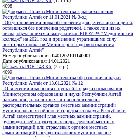
PDF:
627 Кб
(12 стр.)
4098
Приказ Министерства здравоохранения
Республики Алтай от 11.01.2021 № 3-од
"Об установлении норм обеспечения для детей-сирот и детей,
оставшихся без попечения родителей, а также лиц из их
числа, обучающихся и выпускников БПОУ РА "Медицинский
колледж" на 2021 год и признании утратившими силу
некоторых приказов Министерства здравоохранения
Республики Алтай"
Номер опубликования:
0401202101140001
Дата опубликования:
14.01.2021
PDF:
143 Кб
(2 стр.)
4099
Приказ Министерства образования и науки
Республики Алтай от 13.01.2021 № 12
"О внесении изменения в пункт 6 Порядка согласования
Министерством образования и науки Республики Алтай
назначения должностных лиц исполнительно-
распорядительных органов (местных администраций)
муниципальных районов и городского округа Республики
Алтай (заместителей глав местных администраций,
руководителей структурных подразделений местных
администраций или отраслевых органов местных
администраций), осуществляющих муниципальное