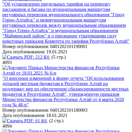
"Об установлении предельных тарифов на перевозку
пассажиров и багажа по муниципальным маршрутам
регулярных перевозок муниципального образования "Город
Горно-Алтайск" и межмуниципальным маршрутам
регулярных перевозок между муниципальным образованием
"Город Горно-Алтайск" и муниципальным образованием
"Майминский район" и о признании утратившими силу
некоторых приказов Комитета по тарифам Республики Алтай"
Номер опубликования:
0401202101190001
Дата опубликования:
19.01.2021
PDF:
212 Кб
(5 стр.)
4093
Приказ Министерства финансов Республики
Алтай от 18.01.2021 № 6-п
"О внесении изменений в форму отчета "Об использовании
дотаций местным бюджетам в Республике Алтай на
поддержку мер по обеспечению сбалансированности местных
бюджетов в Республике Алтай", утвержденную приказом
Министерства финансов Республики Алтай от 4 марта 2020
года № 48-п"
Номер опубликования:
0401202101180003
Дата опубликования:
18.01.2021
PDF:
61 Кб
(2 стр.)
4094
Приказ Министерства финансов Республики