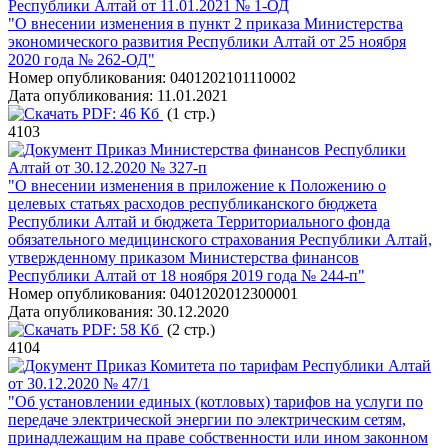
Республики Алтай от 11.01.2021 № 1-ОД
"О внесении изменения в пункт 2 приказа Министерства
экономического развития Республики Алтай от 25 ноября
2020 года № 262-ОД"
Номер опубликования:
0401202101110002
Дата опубликования:
11.01.2021
PDF:
46 Кб
(1 стр.)
4103
Приказ Министерства финансов Республики
Алтай от 30.12.2020 № 327-п
"О внесении изменения в приложение к Положению о
целевых статьях расходов республиканского бюджета
Республики Алтай и бюджета Территориального фонда
обязательного медицинского страхования Республики Алтай,
утвержденному приказом Министерства финансов
Республики Алтай от 18 ноября 2019 года № 244-п"
Номер опубликования:
0401202012300001
Дата опубликования:
30.12.2020
PDF:
58 Кб
(2 стр.)
4104
Приказ Комитета по тарифам Республики Алтай
от 30.12.2020 № 47/1
"Об установлении единых (котловых) тарифов на услуги по
передаче электрической энергии по электрическим сетям,
принадлежащим на праве собственности или ином законном