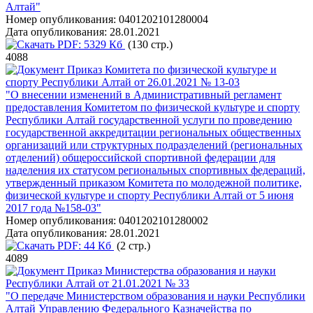
Алтай"
Номер опубликования:
0401202101280004
Дата опубликования:
28.01.2021
PDF:
5329 Кб
(130 стр.)
4088
Приказ Комитета по физической культуре и
спорту Республики Алтай от 26.01.2021 № 13-03
"О внесении изменений в Административный регламент
предоставления Комитетом по физической культуре и спорту
Республики Алтай государственной услуги по проведению
государственной аккредитации региональных общественных
организаций или структурных подразделений (региональных
отделений) общероссийской спортивной федерации для
наделения их статусом региональных спортивных федераций,
утвержденный приказом Комитета по молодежной политике,
физической культуре и спорту Республики Алтай от 5 июня
2017 года №158-03"
Номер опубликования:
0401202101280002
Дата опубликования:
28.01.2021
PDF:
44 Кб
(2 стр.)
4089
Приказ Министерства образования и науки
Республики Алтай от 21.01.2021 № 33
"О передаче Министерством образования и науки Республики
Алтай Управлению Федерального Казначейства по