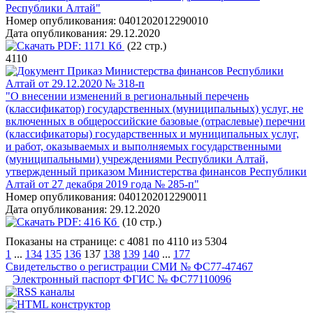
Республики Алтай"
Номер опубликования:
0401202012290010
Дата опубликования:
29.12.2020
PDF:
1171 Кб
(22 стр.)
4110
Приказ Министерства финансов Республики
Алтай от 29.12.2020 № 318-п
"О внесении изменений в региональный перечень
(классификатор) государственных (муниципальных) услуг, не
включенных в общероссийские базовые (отраслевые) перечни
(классификаторы) государственных и муниципальных услуг,
и работ, оказываемых и выполняемых государственными
(муниципальными) учреждениями Республики Алтай,
утвержденный приказом Министерства финансов Республики
Алтай от 27 декабря 2019 года № 285-п"
Номер опубликования:
0401202012290011
Дата опубликования:
29.12.2020
PDF:
416 Кб
(10 стр.)
Показаны на странице: с 4081 по 4110 из 5304
1
...
134
135
136
137
138
139
140
...
177
Свидетельство о регистрации СМИ № ФС77-47467
Электронный паспорт ФГИС № ФС77110096