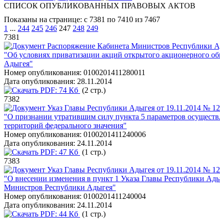
СПИСОК ОПУБЛИКОВАННЫХ ПРАВОВЫХ АКТОВ
Показаны на странице: с 7381 по 7410 из 7467
1
...
244
245
246
247
248
249
7381
Распоряжение Кабинета Министров Республики Ад
"Об условиях приватизации акций открытого акционерного об
Адыгея"
Номер опубликования:
0100201411280011
Дата опубликования:
28.11.2014
PDF:
74 Кб
(2 стр.)
7382
Указ Главы Республики Адыгея от 19.11.2014 № 1
"О признании утратившим силу пункта 5 параметров осуществ
территорий федерального значения"
Номер опубликования:
0100201411240006
Дата опубликования:
24.11.2014
PDF:
47 Кб
(1 стр.)
7383
Указ Главы Республики Адыгея от 19.11.2014 № 1
"О внесении изменения в пункт 1 Указа Главы Республики Ад
Министров Республики Адыгея"
Номер опубликования:
0100201411240004
Дата опубликования:
24.11.2014
PDF:
44 Кб
(1 стр.)