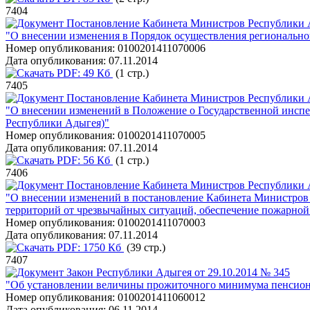
7404
Постановление Кабинета Министров Республики А
"О внесении изменения в Порядок осуществления региональног
Номер опубликования:
0100201411070006
Дата опубликования:
07.11.2014
PDF:
49 Кб
(1 стр.)
7405
Постановление Кабинета Министров Республики А
"О внесении изменений в Положение о Государственной инспе
Республики Адыгея)"
Номер опубликования:
0100201411070005
Дата опубликования:
07.11.2014
PDF:
56 Кб
(1 стр.)
7406
Постановление Кабинета Министров Республики А
"О внесении изменений в постановление Кабинета Министров 
территорий от чрезвычайных ситуаций, обеспечение пожарной 
Номер опубликования:
0100201411070003
Дата опубликования:
07.11.2014
PDF:
1750 Кб
(39 стр.)
7407
Закон Республики Адыгея от 29.10.2014 № 345
"Об установлении величины прожиточного минимума пенсион
Номер опубликования:
0100201411060012
Дата опубликования:
06.11.2014