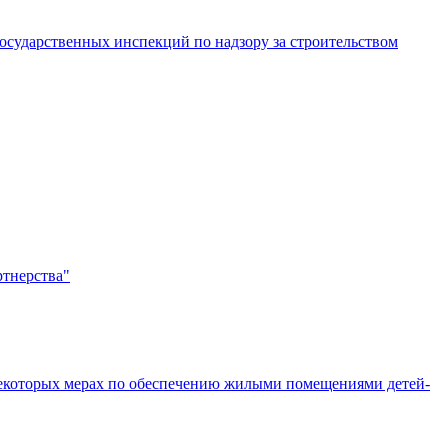
сударственных инспекций по надзору за строительством
ртнерства"
некоторых мерах по обеспечению жилыми помещениями детей-