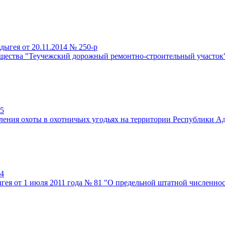
ыгея от 20.11.2014 № 250-р
щества "Теучежский дорожный ремонтно-строительный участок"
25
ления охоты в охотничьих угодьях на территории Республики А
24
ыгея от 1 июля 2011 года № 81 "О предельной штатной численн