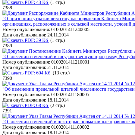
PDF:
43 Кб
(1 стр.)
7388
Распоряжение Кабинета Министров Республики Ад
"О признании утратившим силу распоряжения Кабинета Минист
организациях, расположенных в сельской местности, условий д
Номер опубликования:
0100201411240005
Дата опубликования:
24.11.2014
PDF:
39 Кб
(1 стр.)
7389
Постановление Кабинета Министров Республики А
"О внесении изменений в государственную программу Республ
Номер опубликования:
0100201411210001
Дата опубликования:
21.11.2014
PDF:
604 Кб
(13 стр.)
7390
Указ Главы Республики Адыгея от 14.11.2014 № 1
"Об изменении предельной штатной численности государствен
Номер опубликования:
0100201411180005
Дата опубликования:
18.11.2014
PDF:
68 Кб
(2 стр.)
7391
Указ Главы Республики Адыгея от 14.11.2014 № 1
"О внесении изменений в некоторые нормативные правовые а
Номер опубликования:
0100201411180002
Дата опубликования:
18.11.2014