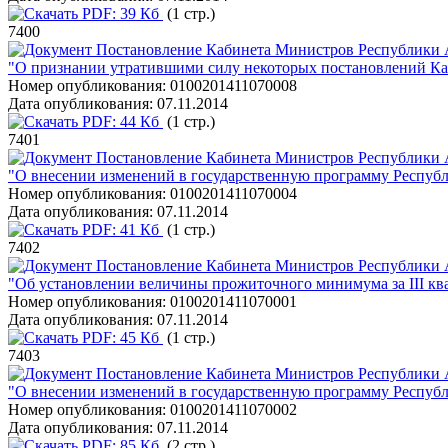
PDF:
39 Кб
(1 стр.)
7400
Постановление Кабинета Министров Республики А
"О признании утратившими силу некоторых постановлений К
Номер опубликования:
0100201411070008
Дата опубликования:
07.11.2014
PDF:
44 Кб
(1 стр.)
7401
Постановление Кабинета Министров Республики А
"О внесении изменений в государственную программу Республ
Номер опубликования:
0100201411070004
Дата опубликования:
07.11.2014
PDF:
41 Кб
(1 стр.)
7402
Постановление Кабинета Министров Республики А
"Об установлении величины прожиточного минимума за III ква
Номер опубликования:
0100201411070001
Дата опубликования:
07.11.2014
PDF:
45 Кб
(1 стр.)
7403
Постановление Кабинета Министров Республики А
"О внесении изменений в государственную программу Республ
Номер опубликования:
0100201411070002
Дата опубликования:
07.11.2014
PDF:
85 Кб
(2 стр.)