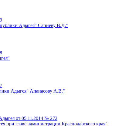
9
спублики Адыгея" Сапиеву В.Д."
8
ыгея"
7
лики Адыгея" Апанасову А.В."
дыгея от 05.11.2014 № 272
ея при главе администрации Краснодарского края"