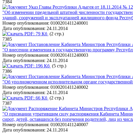
7384
Указ Главы Республики Адыгея от 18.11.2014 № 1
"Об изменении предельной штатной численности государствен
зданий, сооружений и эксплуатацией жилищного фонда Респу
Номер опубликования:
0100201411240001
Дата опубликования:
24.11.2014
PDF:
79 Кб
(2 стр.)
7385
Постановление Кабинета Министров Республики А
"О внесении изменения в государственную программу Республ
Номер опубликования:
0100201411240003
Дата опубликования:
24.11.2014
PDF:
196 Кб
(5 стр.)
7386
Постановление Кабинета Министров Республики А
"Об уполномоченном исполнительном органе государственной 
Номер опубликования:
0100201411240002
Дата опубликования:
24.11.2014
PDF:
66 Кб
(2 стр.)
7387
Распоряжение Кабинета Министров Республики Ад
"О признании утратившим силу распоряжения Кабинета Минист
сирот, детей, оставшихся без попечения родителей, лиц из числ
Номер опубликования:
0100201411240007
Дата опубликования:
24.11.2014