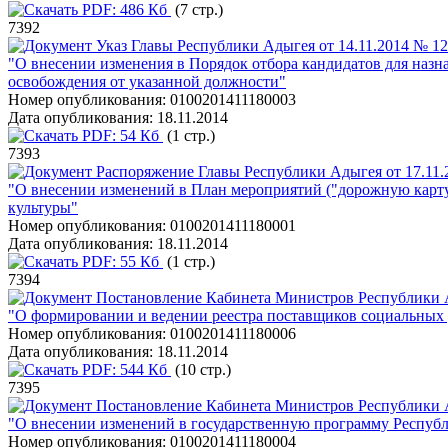
PDF:
486 Кб
(7 стр.)
7392
Указ Главы Республики Адыгея от 14.11.2014 № 1
"О внесении изменения в Порядок отбора кандидатов для назн
освобождения от указанной должности"
Номер опубликования:
0100201411180003
Дата опубликования:
18.11.2014
PDF:
54 Кб
(1 стр.)
7393
Распоряжение Главы Республики Адыгея от 17.11.
"О внесении изменений в План мероприятий ("дорожную карт
культуры"
Номер опубликования:
0100201411180001
Дата опубликования:
18.11.2014
PDF:
55 Кб
(1 стр.)
7394
Постановление Кабинета Министров Республики А
"О формировании и ведении реестра поставщиков социальных у
Номер опубликования:
0100201411180006
Дата опубликования:
18.11.2014
PDF:
544 Кб
(10 стр.)
7395
Постановление Кабинета Министров Республики А
"О внесении изменений в государственную программу Республи
Номер опубликования:
0100201411180004