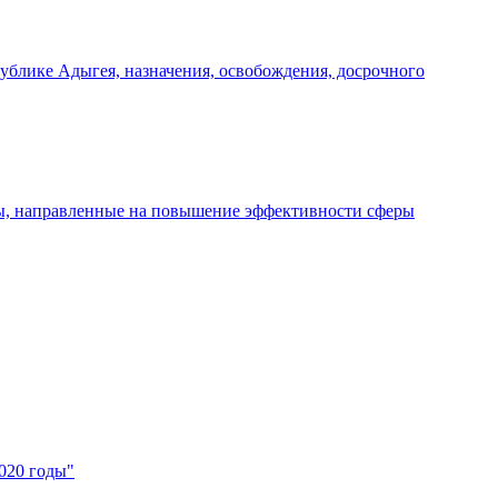
ублике Адыгея, назначения, освобождения, досрочного
ры, направленные на повышение эффективности сферы
020 годы"