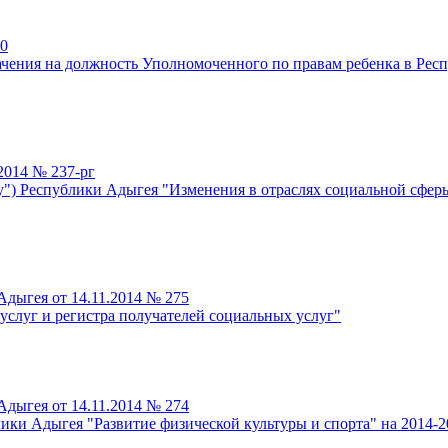
20
ачения на должность Уполномоченного по правам ребенка в Респ
2014 № 237-рг
у") Республики Адыгея "Изменения в отраслях социальной сфе
дыгея от 14.11.2014 № 275
слуг и регистра получателей социальных услуг"
дыгея от 14.11.2014 № 274
ки Адыгея "Развитие физической культуры и спорта" на 2014-2