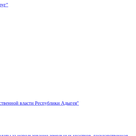
луг"
ственной власти Республики Адыгея"
латы за использование земельных участков, государственная