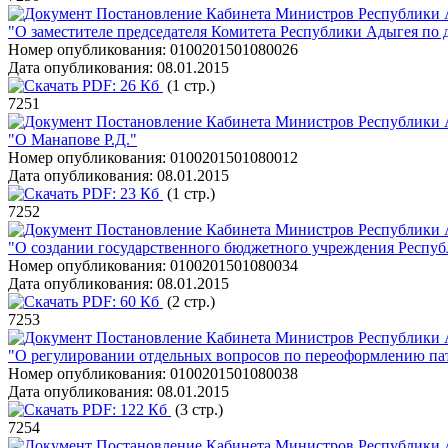
Постановление Кабинета Министров Республики А
"О заместителе председателя Комитета Республики Адыгея по
Номер опубликования:
0100201501080026
Дата опубликования:
08.01.2015
PDF:
26 Кб
(1 стр.)
7251
Постановление Кабинета Министров Республики А
"О Манапове Р.Д."
Номер опубликования:
0100201501080012
Дата опубликования:
08.01.2015
PDF:
23 Кб
(1 стр.)
7252
Постановление Кабинета Министров Республики А
"О создании государственного бюджетного учреждения Респу
Номер опубликования:
0100201501080034
Дата опубликования:
08.01.2015
PDF:
60 Кб
(2 стр.)
7253
Постановление Кабинета Министров Республики А
"О регулировании отдельных вопросов по переоформлению па
Номер опубликования:
0100201501080038
Дата опубликования:
08.01.2015
PDF:
122 Кб
(3 стр.)
7254
Постановление Кабинета Министров Республики А