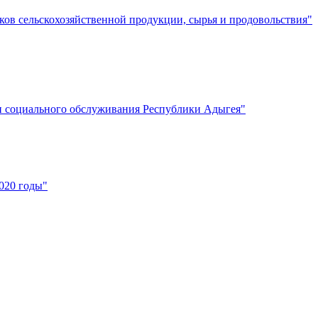
ков сельскохозяйственной продукции, сырья и продовольствия"
и социального обслуживания Республики Адыгея"
020 годы"