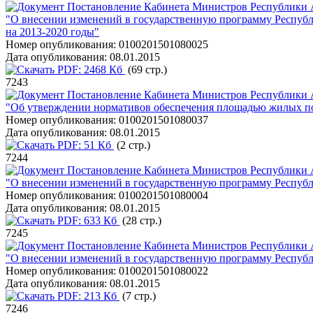
Постановление Кабинета Министров Республики А
"О внесении изменений в государственную программу Республи
на 2013-2020 годы"
Номер опубликования:
0100201501080025
Дата опубликования:
08.01.2015
PDF:
2468 Кб
(69 стр.)
7243
Постановление Кабинета Министров Республики А
"Об утверждении нормативов обеспечения площадью жилых п
Номер опубликования:
0100201501080037
Дата опубликования:
08.01.2015
PDF:
51 Кб
(2 стр.)
7244
Постановление Кабинета Министров Республики А
"О внесении изменений в государственную программу Республи
Номер опубликования:
0100201501080004
Дата опубликования:
08.01.2015
PDF:
633 Кб
(28 стр.)
7245
Постановление Кабинета Министров Республики А
"О внесении изменений в государственную программу Республ
Номер опубликования:
0100201501080022
Дата опубликования:
08.01.2015
PDF:
213 Кб
(7 стр.)
7246