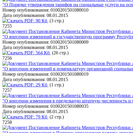
"О Порядке утверждения тарифов на социальные услуги на о
Номер опубликования:
0100201501080010
Дата опубликования:
08.01.2015
PDF:
90 Кб
(3 стр.)
7255
Постановление Кабинета Министров Республики А
"О внесении изменений в государственную программу Республ
Номер опубликования:
0100201501080009
Дата опубликования:
08.01.2015
PDF:
564 Кб
(26 стр.)
7256
Постановление Кабинета Министров Республики А
"О внесении изменений в номенклатуру организаций социальн
Номер опубликования:
0100201501080019
Дата опубликования:
08.01.2015
PDF:
29 Кб
(1 стр.)
7257
Постановление Кабинета Министров Республики А
"О внесении изменения в предельную штатную численность и 
Номер опубликования:
0100201501080035
Дата опубликования:
08.01.2015
PDF:
79 Кб
(2 стр.)
7258
Постановление Кабинета Министров Республики А
"О внесении изменения в Порядок определения размера арендно