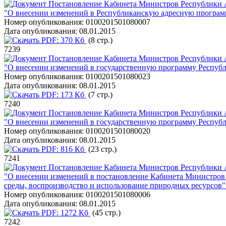
Постановление Кабинета Министров Республики А
"О внесении изменений в Республиканскую адресную программ
Номер опубликования:
0100201501080007
Дата опубликования:
08.01.2015
PDF:
370 Кб
(8 стр.)
7239
Постановление Кабинета Министров Республики А
"О внесении изменений в государственную программу Респуб
Номер опубликования:
0100201501080023
Дата опубликования:
08.01.2015
PDF:
173 Кб
(7 стр.)
7240
Постановление Кабинета Министров Республики А
"О внесении изменений в государственную программу Республ
Номер опубликования:
0100201501080020
Дата опубликования:
08.01.2015
PDF:
816 Кб
(23 стр.)
7241
Постановление Кабинета Министров Республики А
"О внесении изменений в постановление Кабинета Министров 
среды, воспроизводство и использование природных ресурсов"
Номер опубликования:
0100201501080006
Дата опубликования:
08.01.2015
PDF:
1272 Кб
(45 стр.)
7242