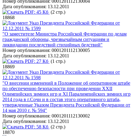
Номер опубликования:
0001201112130004
Дата опубликования:
13.12.2011
PDF:
45 Кб
(2 стр.)
18868
Указ Президента Российской Федерации от
12.12.2011 № 1599
"О заместителе Министра Российской Федерации по делам
гражданской обороны, чрезвычайным ситуациям и
ликвидации последствий стихийных бедствий"
Номер опубликования:
0001201112130005
Дата опубликования:
13.12.2011
PDF:
27 Кб
(1 стр.)
18869
Указ Президента Российской Федерации от
12.12.2011 № 1598
"О внесении изменений в Положение об оперативном штабе
по обеспечению безопасности при проведении XXII
Олимпийских зимних игр и XI Паралимпийских зимних игр
2014 года в г.Сочи и в состав этого оперативного штаба,
утвержденные Указом Президента Российской Федерации от
14 мая 2010 г. № 594"
Номер опубликования:
0001201112130002
Дата опубликования:
13.12.2011
PDF:
58 Кб
(2 стр.)
18870