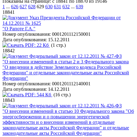
Показаны на странице: с 18841 по 18870 из 19146
1
...
626
627
628
629
630
631
632
...
639
18841
Указ Президента Российской Федерации от
14.12.2011 № 1625
"О Рапоте Г.А."
Номер опубликования:
0001201112150001
Дата опубликования:
15.12.2011
PDF:
22 Кб
(1 стр.)
18842
Федеральный закон от 12.12.2011 № 427-ФЗ
"О внесении изменений в статьи 2 и 3 Федерального закона
"О введении в действие Земельного кодекса Российской
Федерации" и отдельные законодательные акты Российской
Федерации"
Номер опубликования:
0001201112140001
Дата опубликования:
14.12.2011
PDF:
544 Кб
(16 стр.)
18843
Федеральный закон от 12.12.2011 № 426-ФЗ
"О внесении изменений в статью 10 Федерального закона "Об
энергосбережении и о повышении энергетической
эффективности и о внесении изменений в отдельные
законодательные акты Российской Федерации" и отдельные
законодательные акты Российской Федерации"