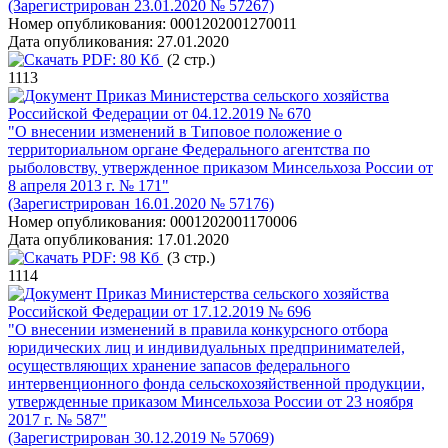
(Зарегистрирован 23.01.2020 № 57267)
Номер опубликования:
0001202001270011
Дата опубликования:
27.01.2020
PDF:
80 Кб
(2 стр.)
1113
Приказ Министерства сельского хозяйства
Российской Федерации от 04.12.2019 № 670
"О внесении изменений в Типовое положение о
территориальном органе Федерального агентства по
рыболовству, утвержденное приказом Минсельхоза России от
8 апреля 2013 г. № 171"
(Зарегистрирован 16.01.2020 № 57176)
Номер опубликования:
0001202001170006
Дата опубликования:
17.01.2020
PDF:
98 Кб
(3 стр.)
1114
Приказ Министерства сельского хозяйства
Российской Федерации от 17.12.2019 № 696
"О внесении изменений в правила конкурсного отбора
юридических лиц и индивидуальных предпринимателей,
осуществляющих хранение запасов федерального
интервенционного фонда сельскохозяйственной продукции,
утвержденные приказом Минсельхоза России от 23 ноября
2017 г. № 587"
(Зарегистрирован 30.12.2019 № 57069)