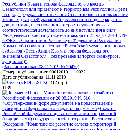
Республики Крым и города федерального значения
Севастополя или прилегают к территориям Республики Крым
и города федерального значения Севастополя и использование
которых для целей указанной деятельности подтверждается
документами, на основании которых осуществлялась
соответствующая деятельность до дня вступления в силу
Федерального конституционного закона от 21 марта 2014 г. №
6-ФКЗ "О принятии в Российскую Федерацию Республики
Крым и образовании в составе Российской Федерации новых
субъектов - Республики Крым и города федерального
значения Севастополя", без проведения торгов (конкурсов,
аукционов)"
(Зарегистрирован 08.11.2019 № 56470)
Номер опубликования:
0001201911110022
Дата опубликования:
11.11.2019
PDF:
591 Кб
(12 стр.)
1139
Приказ Министерства сельского хозяйства
Российской Федерации от 28.08.2019 № 510
"Об утверждении форм документов на предоставление
субсидий из федерального бюджета бюджетам субъектов
Российской Федерации в целях реализации направлений
(подпрограмм) государственной программы Российской
Федерации "Комплексное развитие сельских территорий",
утвержденной постановлением Правительства Российской