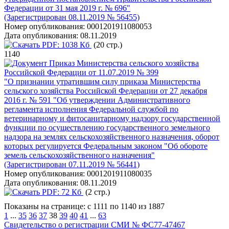
Федерации от 31 мая 2019 г. № 696"
(Зарегистрирован 08.11.2019 № 56455)
Номер опубликования:
0001201911080053
Дата опубликования:
08.11.2019
PDF:
1038 Кб
(20 стр.)
1140
Приказ Министерства сельского хозяйства
Российской Федерации от 11.07.2019 № 399
"О признании утратившим силу приказа Министерства
сельского хозяйства Российской Федерации от 27 декабря
2016 г. № 591 "Об утверждении Административного
регламента исполнения Федеральной службой по
ветеринарному и фитосанитарному надзору государственной
функции по осуществлению государственного земельного
надзора на землях сельскохозяйственного назначения, оборот
которых регулируется Федеральным законом "Об обороте
земель сельскохозяйственного назначения"
(Зарегистрирован 07.11.2019 № 56441)
Номер опубликования:
0001201911080035
Дата опубликования:
08.11.2019
PDF:
72 Кб
(2 стр.)
Показаны на странице: с 1111 по 1140 из 1887
1
...
35
36
37
38
39
40
41
...
63
Свидетельство о регистрации СМИ № ФС77-47467