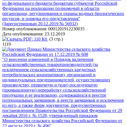
из федерального бюджета бюджетам субъектов Российской
Федерации на реализацию полномочий в области
организации, регулирования и охраны водных биологических
ресурсов, и порядка его представления"
(Зарегистрирован 20.12.2019 № 56932)
Номер опубликования:
0001201912230035
Дата опубликования:
23.12.2019
PDF:
110 Кб
(3 стр.)
1119
Приказ Министерства сельского хозяйства
Российской Федерации от 17.12.2019 № 698
"О внесении изменений в Порядок включения
сельскохозяйственных товаропроизводителей (за
исключением сельскохозяйственных кредитных
потребительских кооперативов), организаций и
индивидуальных предпринимателей, осуществляющих
производство, первичную и (или) последующую
(промышленную) переработку сельскохозяйственной
продукции и ее реализацию, содержащихся в реестре
потенциальных заемщиков, в реестр заемщиков и исключения
из него, а также форм документов, предусмотренных
постановлением Правительства Российской Федерации от 29
декабря 2016 г. № 1528, утвержденный приказом
Министерства сельского хозяйства Российской Федерации от
22 августа 2019 г. № 496"