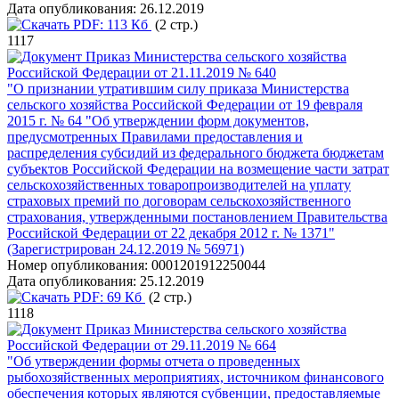
Дата опубликования:
26.12.2019
PDF:
113 Кб
(2 стр.)
1117
Приказ Министерства сельского хозяйства
Российской Федерации от 21.11.2019 № 640
"О признании утратившим силу приказа Министерства
сельского хозяйства Российской Федерации от 19 февраля
2015 г. № 64 "Об утверждении форм документов,
предусмотренных Правилами предоставления и
распределения субсидий из федерального бюджета бюджетам
субъектов Российской Федерации на возмещение части затрат
сельскохозяйственных товаропроизводителей на уплату
страховых премий по договорам сельскохозяйственного
страхования, утвержденными постановлением Правительства
Российской Федерации от 22 декабря 2012 г. № 1371"
(Зарегистрирован 24.12.2019 № 56971)
Номер опубликования:
0001201912250044
Дата опубликования:
25.12.2019
PDF:
69 Кб
(2 стр.)
1118
Приказ Министерства сельского хозяйства
Российской Федерации от 29.11.2019 № 664
"Об утверждении формы отчета о проведенных
рыбохозяйственных мероприятиях, источником финансового
обеспечения которых являются субвенции, предоставляемые