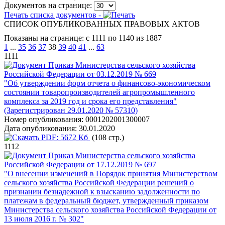
Документов на странице:
Печать списка документов -
СПИСОК ОПУБЛИКОВАННЫХ ПРАВОВЫХ АКТОВ
Показаны на странице: с 1111 по 1140 из 1887
1
...
35
36
37
38
39
40
41
...
63
1111
Приказ Министерства сельского хозяйства
Российской Федерации от 03.12.2019 № 669
"Об утверждении форм отчета о финансово-экономическом
состоянии товаропроизводителей агропромышленного
комплекса за 2019 год и срока его представления"
(Зарегистрирован 29.01.2020 № 57310)
Номер опубликования:
0001202001300007
Дата опубликования:
30.01.2020
PDF:
5672 Кб
(108 стр.)
1112
Приказ Министерства сельского хозяйства
Российской Федерации от 17.12.2019 № 697
"О внесении изменений в Порядок принятия Министерством
сельского хозяйства Российской Федерации решений о
признании безнадежной к взысканию задолженности по
платежам в федеральный бюджет, утвержденный приказом
Министерства сельского хозяйства Российской Федерации от
13 июля 2016 г. № 302"