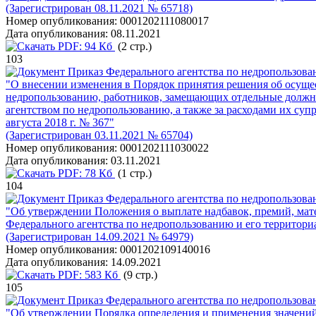
(Зарегистрирован 08.11.2021 № 65718)
Номер опубликования:
0001202111080017
Дата опубликования:
08.11.2021
PDF:
94 Кб
(2 стр.)
103
Приказ Федерального агентства по недропользова
"О внесении изменения в Порядок принятия решения об осуще
недропользованию, работников, замещающих отдельные должно
агентством по недропользованию, а также за расходами их су
августа 2018 г. № 367"
(Зарегистрирован 03.11.2021 № 65704)
Номер опубликования:
0001202111030022
Дата опубликования:
03.11.2021
PDF:
78 Кб
(1 стр.)
104
Приказ Федерального агентства по недропользова
"Об утверждении Положения о выплате надбавок, премий, ма
Федерального агентства по недропользованию и его территори
(Зарегистрирован 14.09.2021 № 64979)
Номер опубликования:
0001202109140016
Дата опубликования:
14.09.2021
PDF:
583 Кб
(9 стр.)
105
Приказ Федерального агентства по недропользова
"Об утверждении Порядка определения и применения значений 