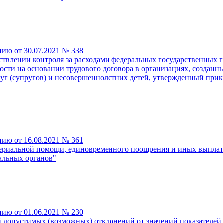
нию от 30.07.2021 № 338
ствлении контроля за расходами федеральных государственных 
сти на основании трудового договора в организациях, созданн
пруг (супругов) и несовершеннолетних детей, утвержденный при
нию от 16.08.2021 № 361
териальной помощи, единовременного поощрения и иных выпла
альных органов"
нию от 01.06.2021 № 230
допустимых (возможных) отклонений от значений показателей ка