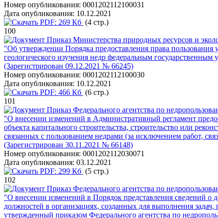
Номер опубликования:
0001202112100031
Дата опубликования:
10.12.2021
PDF:
269 Кб
(4 стр.)
100
Приказ Министерства природных ресурсов и эколо
"Об утверждении Порядка предоставления права пользования 
геологического изучения недр федеральным государственным у
(Зарегистрирован 09.12.2021 № 66245)
Номер опубликования:
0001202112100030
Дата опубликования:
10.12.2021
PDF:
466 Кб
(6 стр.)
101
Приказ Федерального агентства по недропользова
"О внесении изменений в Административный регламент предос
объекта капитального строительства, строительство или рекон
связанных с пользованием недрами (за исключением работ, свя
(Зарегистрирован 30.11.2021 № 66148)
Номер опубликования:
0001202112030071
Дата опубликования:
03.12.2021
PDF:
299 Кб
(5 стр.)
102
Приказ Федерального агентства по недропользова
"О внесении изменений в Порядок представления сведений о д
должностей в организациях, созданных для выполнения задач
утвержденный приказом Федерального агентства по недропольз