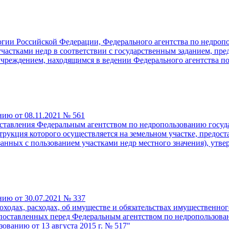
гии Российской Федерации, Федерального агентства по недропо
участками недр в соответствии с государственным заданием, п
чреждением, находящимся в ведении Федерального агентства по
нию от 08.11.2021 № 561
тавления Федеральным агентством по недропользованию госуда
струкция которого осуществляется на земельном участке, предос
занных с пользованием участками недр местного значения), утве
нию от 30.07.2021 № 337
оходах, расходах, об имуществе и обязательствах имущественн
, поставленных перед Федеральным агентством по недропользов
ованию от 13 августа 2015 г. № 517"