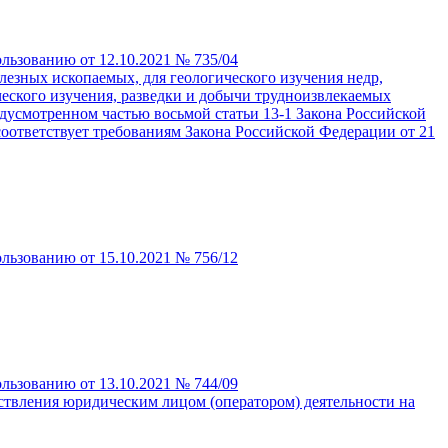
льзованию от 12.10.2021 № 735/04
лезных ископаемых, для геологического изучения недр,
еского изучения, разведки и добычи трудноизвлекаемых
редусмотренном частью восьмой статьи 13-1 Закона Российской
 соответствует требованиям Закона Российской Федерации от 21
льзованию от 15.10.2021 № 756/12
льзованию от 13.10.2021 № 744/09
ествления юридическим лицом (оператором) деятельности на