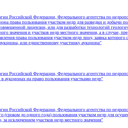
гии Российской Федерации, Федерального агентства по недропо
она права пользования участком недр для разведки и добычи по
овмещенной лицензии, или для разработки технологий геологич
ого значения и участков недр местного значения, а в случае, п
авления права пользования участком недр лицу, заявка которого
 аукциона, или единственному участнику аукциона"
гии Российской Федерации, Федерального агентства по недропо
 в аукционах на право пользования участками недр"
гии Российской Федерации, Федерального агентства по недропо
о (сроком до одного года) пользования участком недр для осущ
, за исключением участков недр местного значения"