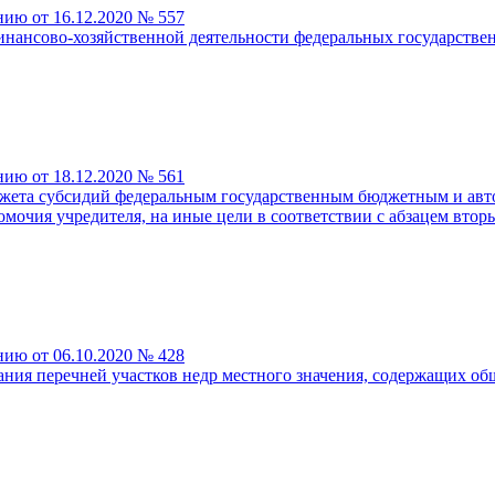
нию от 16.12.2020 № 557
инансово-хозяйственной деятельности федеральных государстве
нию от 18.12.2020 № 561
джета субсидий федеральным государственным бюджетным и ав
очия учредителя, на иные цели в соответствии с абзацем вторы
нию от 06.10.2020 № 428
ания перечней участков недр местного значения, содержащих об