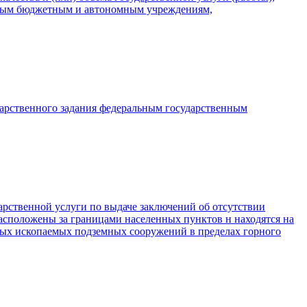
енным бюджетным и автономным учреждениям,
арственного задания федеральным государственным
рственной услуги по выдаче заключений об отсутствии
расположены за границами населенных пунктов н находятся на
зных ископаемых подземных сооружений в пределах горного