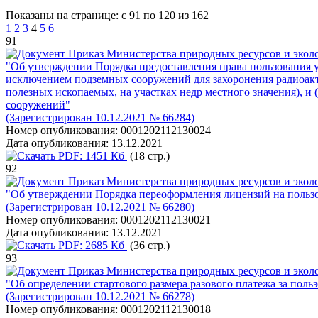
Показаны на странице: с 91 по 120 из 162
1
2
3
4
5
6
91
Приказ Министерства природных ресурсов и эколо
"Об утверждении Порядка предоставления права пользования у
исключением подземных сооружений для захоронения радиоакти
полезных ископаемых, на участках недр местного значения), и
сооружений"
(Зарегистрирован 10.12.2021 № 66284)
Номер опубликования:
0001202112130024
Дата опубликования:
13.12.2021
PDF:
1451 Кб
(18 стр.)
92
Приказ Министерства природных ресурсов и эколо
"Об утверждении Порядка переоформления лицензий на польз
(Зарегистрирован 10.12.2021 № 66280)
Номер опубликования:
0001202112130021
Дата опубликования:
13.12.2021
PDF:
2685 Кб
(36 стр.)
93
Приказ Министерства природных ресурсов и эколо
"Об определении стартового размера разового платежа за пол
(Зарегистрирован 10.12.2021 № 66278)
Номер опубликования:
0001202112130018