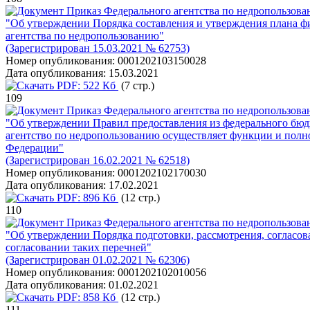
Приказ Федерального агентства по недропользова
"Об утверждении Порядка составления и утверждения плана ф
агентства по недропользованию"
(Зарегистрирован 15.03.2021 № 62753)
Номер опубликования:
0001202103150028
Дата опубликования:
15.03.2021
PDF:
522 Кб
(7 стр.)
109
Приказ Федерального агентства по недропользова
"Об утверждении Правил предоставления из федерального бю
агентство по недропользованию осуществляет функции и полном
Федерации"
(Зарегистрирован 16.02.2021 № 62518)
Номер опубликования:
0001202102170030
Дата опубликования:
17.02.2021
PDF:
896 Кб
(12 стр.)
110
Приказ Федерального агентства по недропользова
"Об утверждении Порядка подготовки, рассмотрения, согласов
согласовании таких перечней"
(Зарегистрирован 01.02.2021 № 62306)
Номер опубликования:
0001202102010056
Дата опубликования:
01.02.2021
PDF:
858 Кб
(12 стр.)
111