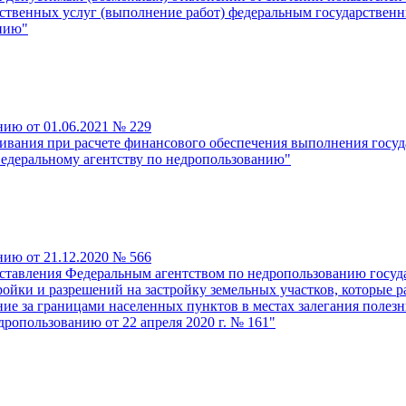
арственных услуг (выполнение работ) федеральным государств
нию"
нию от 01.06.2021 № 229
вания при расчете финансового обеспечения выполнения госуд
деральному агентству по недропользованию"
нию от 21.12.2020 № 566
тавления Федеральным агентством по недропользованию госуда
ройки и разрешений на застройку земельных участков, которые 
ние за границами населенных пунктов в местах залегания поле
ропользованию от 22 апреля 2020 г. № 161"