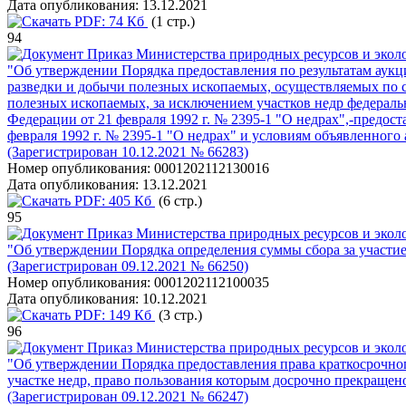
Дата опубликования:
13.12.2021
PDF:
74 Кб
(1 стр.)
94
Приказ Министерства природных ресурсов и эколо
"Об утверждении Порядка предоставления по результатам аукци
разведки и добычи полезных ископаемых, осуществляемых по с
полезных ископаемых, за исключением участков недр федеральн
Федерации от 21 февраля 1992 г. № 2395-1 "О недрах",-предост
февраля 1992 г. № 2395-1 "О недрах" и условиям объявленного
(Зарегистрирован 10.12.2021 № 66283)
Номер опубликования:
0001202112130016
Дата опубликования:
13.12.2021
PDF:
405 Кб
(6 стр.)
95
Приказ Министерства природных ресурсов и эколо
"Об утверждении Порядка определения суммы сбора за участие
(Зарегистрирован 09.12.2021 № 66250)
Номер опубликования:
0001202112100035
Дата опубликования:
10.12.2021
PDF:
149 Кб
(3 стр.)
96
Приказ Министерства природных ресурсов и эколо
"Об утверждении Порядка предоставления права краткосрочног
участке недр, право пользования которым досрочно прекращено
(Зарегистрирован 09.12.2021 № 66247)