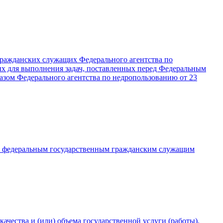
гражданских служащих Федерального агентства по
ых для выполнения задач, поставленных перед Федеральным
казом Федерального агентства по недропользованию от 23
т федеральным государственным гражданским служащим
чества и (или) объема государственной услуги (работы),