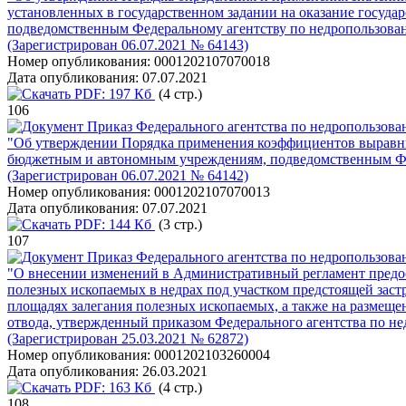
установленных в государственном задании на оказание госуд
подведомственным Федеральному агентству по недропользова
(Зарегистрирован 06.07.2021 № 64143)
Номер опубликования:
0001202107070018
Дата опубликования:
07.07.2021
PDF:
197 Кб
(4 стр.)
106
Приказ Федерального агентства по недропользова
"Об утверждении Порядка применения коэффициентов выравни
бюджетным и автономным учреждениям, подведомственным Фе
(Зарегистрирован 06.07.2021 № 64142)
Номер опубликования:
0001202107070013
Дата опубликования:
07.07.2021
PDF:
144 Кб
(3 стр.)
107
Приказ Федерального агентства по недропользова
"О внесении изменений в Административный регламент предос
полезных ископаемых в недрах под участком предстоящей заст
площадях залегания полезных ископаемых, а также на размеще
отвода, утвержденный приказом Федерального агентства по нед
(Зарегистрирован 25.03.2021 № 62872)
Номер опубликования:
0001202103260004
Дата опубликования:
26.03.2021
PDF:
163 Кб
(4 стр.)
108