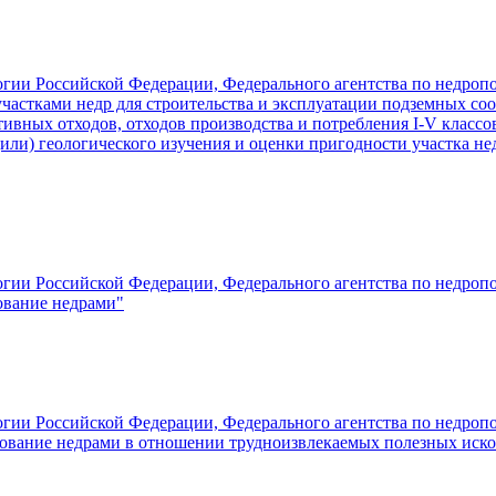
гии Российской Федерации, Федерального агентства по недропо
частками недр для строительства и эксплуатации подземных со
вных отходов, отходов производства и потребления I-V классо
 (или) геологического изучения и оценки пригодности участка н
гии Российской Федерации, Федерального агентства по недропо
ование недрами"
гии Российской Федерации, Федерального агентства по недропо
ьзование недрами в отношении трудноизвлекаемых полезных иск