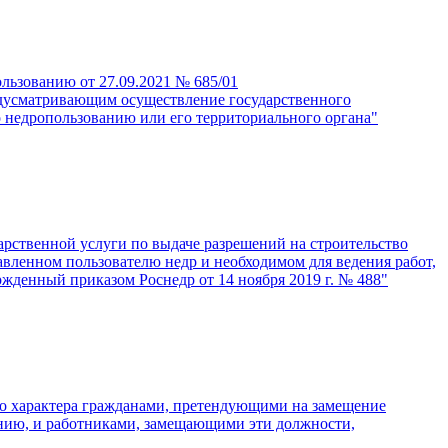
льзованию от 27.09.2021 № 685/01
редусматривающим осуществление государственного
 недропользованию или его территориального органа"
рственной услуги по выдаче разрешений на строительство
тавленном пользователю недр и необходимом для ведения работ,
ржденный приказом Роснедр от 14 ноября 2019 г. № 488"
ого характера гражданами, претендующими на замещение
анию, и работниками, замещающими эти должности,