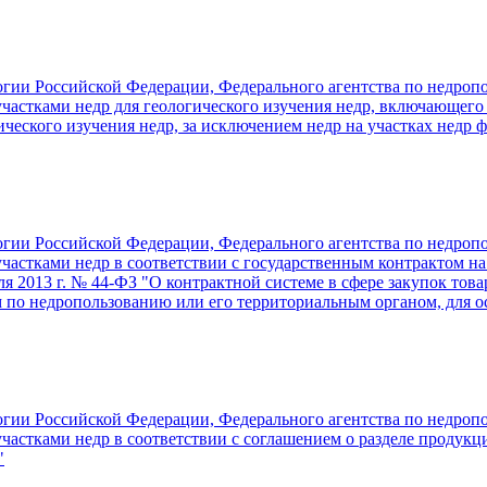
гии Российской Федерации, Федерального агентства по недропо
участками недр для геологического изучения недр, включающег
ического изучения недр, за исключением недр на участках недр 
гии Российской Федерации, Федерального агентства по недропо
частками недр в соответствии с государственным контрактом на
 2013 г. № 44-ФЗ "О контрактной системе в сфере закупок товар
о недропользованию или его территориальным органом, для ос
гии Российской Федерации, Федерального агентства по недропо
частками недр в соответствии с соглашением о разделе продукц
"