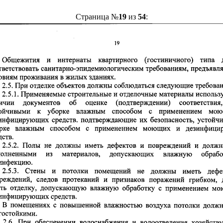
Страница №
19
из
54
: