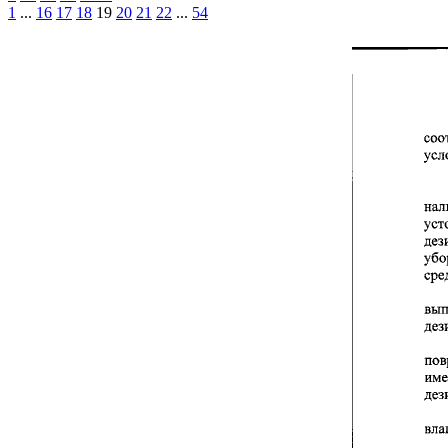
1
...
16
17
18
19
20
21
22
...
54