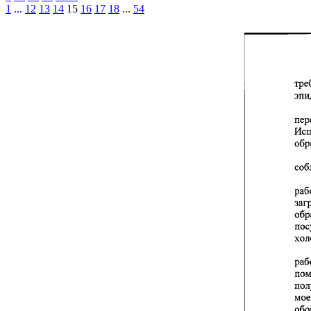
1
...
12
13
14
15
16
17
18
...
54