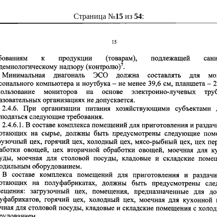
Страница №
15
из
54
: