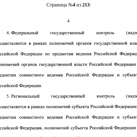
Страница №
4
из
213
: