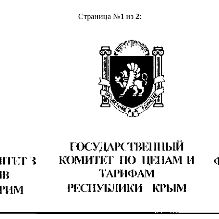
Страница №
1
из
2
: