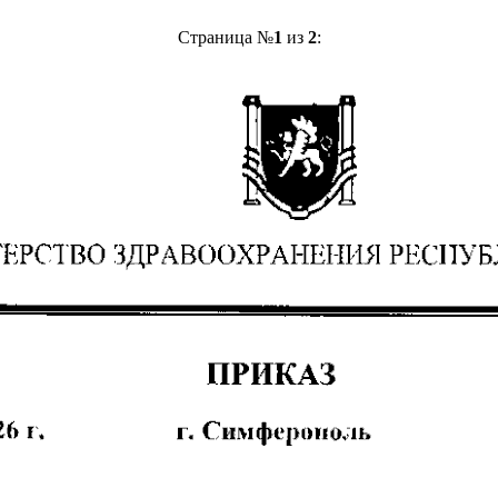
Страница №
1
из
2
: