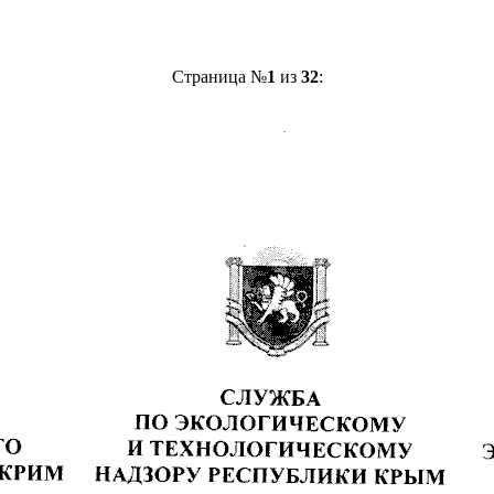
Страница №
1
из
32
: