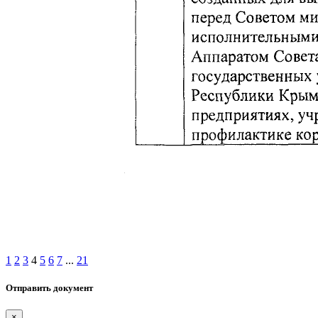
1
2
3
4
5
6
7
...
21
Отправить документ
×