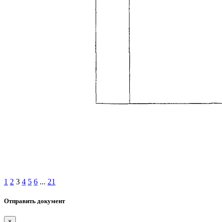
1
2
3
4
5
6
...
21
Отправить документ
×