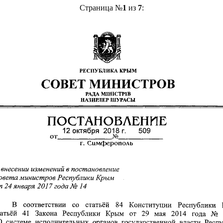
Страница №
1
из
7
: