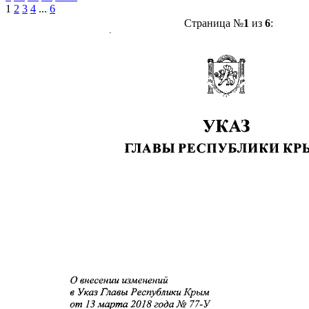
1
2
3
4
...
6
Страница №
1
из
6
: