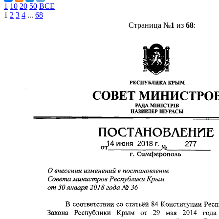
1
10
20
50
ВСЕ
1
2
3
4
...
68
Страница №
1
из
68
: