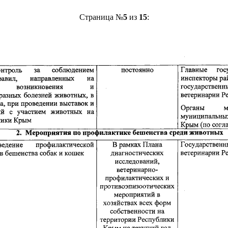
Страница №
5
из
15
: