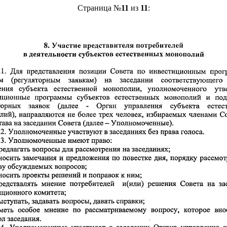
Страница №
11
из
11
: